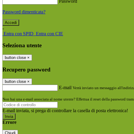
Password
Password dimenticata?
-
Entra con SPID
Entra con CIE
Seleziona utente
button close
×
Recupero password
button close
×
E-mail
Verrà inviato un messaggio all'indirizz
Non hai una e-mail associata al nome utente? Effettua il reset della password tram
E-mail inviata, si prega di controllare la casella di posta elettronica!
Errore
Chiudi