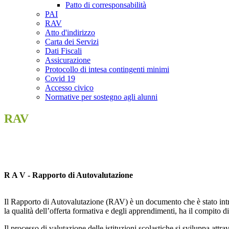
Patto di corresponsabilità
PAI
RAV
Atto d'indirizzo
Carta dei Servizi
Dati Fiscali
Assicurazione
Protocollo di intesa contingenti minimi
Covid 19
Accesso civico
Normative per sostegno agli alunni
RAV
R A V - Rapporto di Autovalutazione
Il Rapporto di Autovalutazione (RAV) è un documento che è stato int
la qualità dell’offerta formativa e degli apprendimenti, ha il compito di
Il processo di valutazione delle istituzioni scolastiche si sviluppa attrav