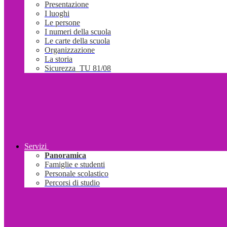
Presentazione
I luoghi
Le persone
I numeri della scuola
Le carte della scuola
Organizzazione
La storia
Sicurezza_TU 81/08
Servizi
Panoramica
Famiglie e studenti
Personale scolastico
Percorsi di studio