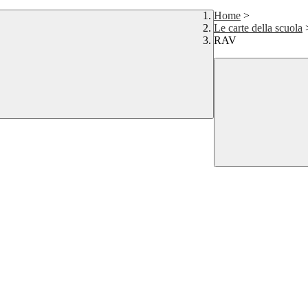
Home
>
Le carte della scuola
RAV