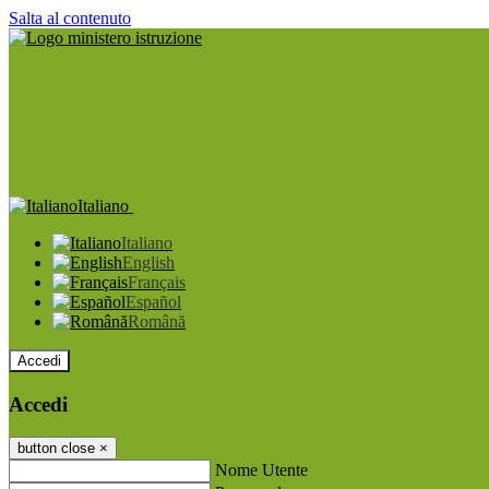
Salta al contenuto
Italiano
Italiano
English
Français
Español
Română
Accedi
Accedi
button close
×
Nome Utente