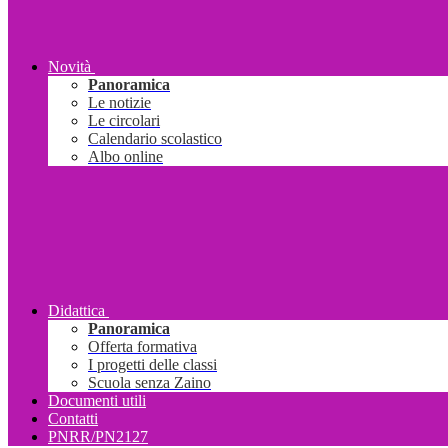
Novità
Panoramica
Le notizie
Le circolari
Calendario scolastico
Albo online
Didattica
Panoramica
Offerta formativa
I progetti delle classi
Scuola senza Zaino
Documenti utili
Contatti
PNRR/PN2127