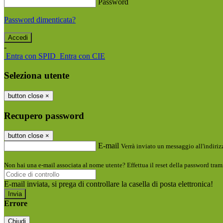
Password
Password dimenticata?
-
Entra con SPID
Entra con CIE
Seleziona utente
button close
×
Recupero password
button close
×
E-mail
Verrà inviato un messaggio all'indirizz
Non hai una e-mail associata al nome utente? Effettua il reset della password tram
E-mail inviata, si prega di controllare la casella di posta elettronica!
Errore
Chiudi