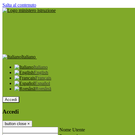
Salta al contenuto
Italiano
Italiano
English
Français
Español
Română
Accedi
Accedi
button close
×
Nome Utente