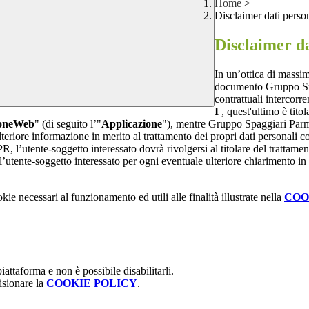
Home
>
Disclaimer dati perso
Disclaimer da
In un’ottica di massim
documento Gruppo Spag
contrattuali intercor
I
, quest'ultimo è tito
ioneWeb
" (di seguito l’"
Applicazione
"), mentre Gruppo Spaggiari Parma
teriore informazione in merito al trattamento dei propri dati personali con
, l’utente-soggetto interessato dovrà rivolgersi al titolare del trattament
’utente-soggetto interessato per ogni eventuale ulteriore chiarimento in 
kie necessari al funzionamento ed utili alle finalità illustrate nella
COO
attaforma e non è possibile disabilitarli.
isionare la
COOKIE POLICY
.