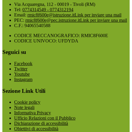
Via Acquaregna, 112 - 00019 - Tivoli (RM)
Tel:
0774314549 - 0774312194
Email:
rmic8f600e@istruzione.it
Link per inviare una mail
PEC:
rmic8f600e@pec.istruzione.it
Link per inviare una mail
C.F.: 94065540588
CODICE MECCANOGRAFICO: RMIC8F600E
CODICE UNIVOCO: UFDYDA
Seguici su
Facebook
Twitter
Youtube
Instagram
Sezione Link Utili
Cookie policy
Note legali
Informativa Privacy
Ufficio Relazioni con il Pubblico
Dichiarazione di accessibilità
Obiettivi di accessibilità