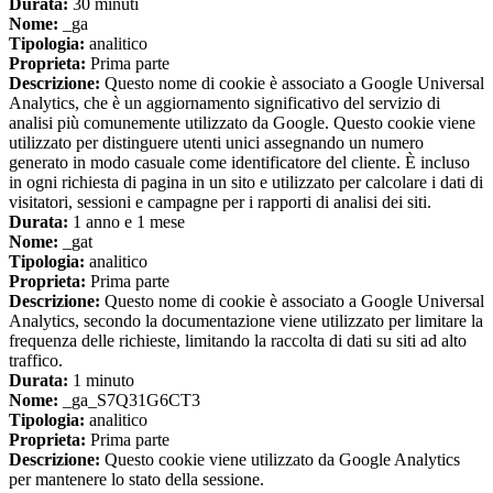
Durata:
30 minuti
Nome:
_ga
Tipologia:
analitico
Proprieta:
Prima parte
Descrizione:
Questo nome di cookie è associato a Google Universal
Analytics, che è un aggiornamento significativo del servizio di
analisi più comunemente utilizzato da Google. Questo cookie viene
utilizzato per distinguere utenti unici assegnando un numero
generato in modo casuale come identificatore del cliente. È incluso
in ogni richiesta di pagina in un sito e utilizzato per calcolare i dati di
visitatori, sessioni e campagne per i rapporti di analisi dei siti.
Durata:
1 anno e 1 mese
Nome:
_gat
Tipologia:
analitico
Proprieta:
Prima parte
Descrizione:
Questo nome di cookie è associato a Google Universal
Analytics, secondo la documentazione viene utilizzato per limitare la
frequenza delle richieste, limitando la raccolta di dati su siti ad alto
traffico.
Durata:
1 minuto
Nome:
_ga_S7Q31G6CT3
Tipologia:
analitico
Proprieta:
Prima parte
Descrizione:
Questo cookie viene utilizzato da Google Analytics
per mantenere lo stato della sessione.