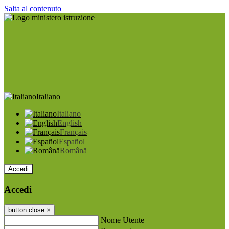
Salta al contenuto
Italiano
Italiano
English
Français
Español
Română
Accedi
Accedi
button close
×
Nome Utente