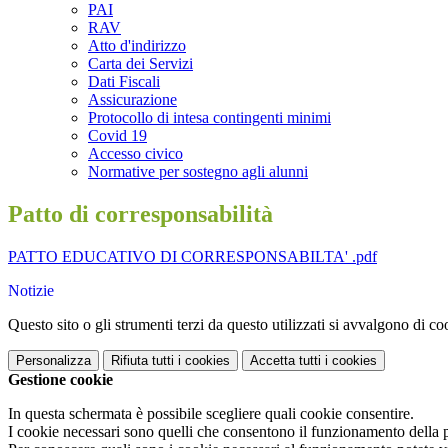
PAI
RAV
Atto d'indirizzo
Carta dei Servizi
Dati Fiscali
Assicurazione
Protocollo di intesa contingenti minimi
Covid 19
Accesso civico
Normative per sostegno agli alunni
Patto di corresponsabilità
PATTO EDUCATIVO DI CORRESPONSABILTA' .pdf
Notizie
Questo sito o gli strumenti terzi da questo utilizzati si avvalgono di coo
Personalizza
Rifiuta tutti
i cookies
Accetta tutti
i cookies
Gestione cookie
In questa schermata è possibile scegliere quali cookie consentire.
I cookie necessari sono quelli che consentono il funzionamento della pi