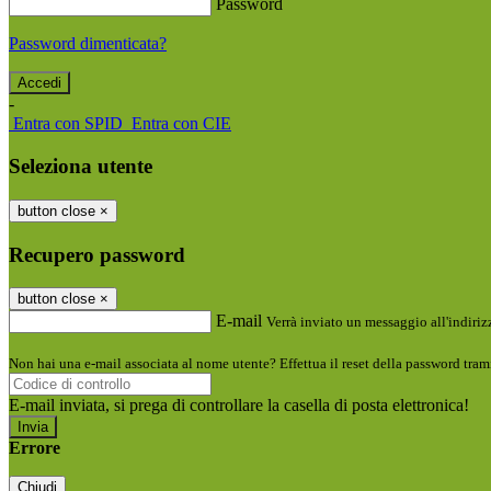
Password
Password dimenticata?
-
Entra con SPID
Entra con CIE
Seleziona utente
button close
×
Recupero password
button close
×
E-mail
Verrà inviato un messaggio all'indirizz
Non hai una e-mail associata al nome utente? Effettua il reset della password tram
E-mail inviata, si prega di controllare la casella di posta elettronica!
Errore
Chiudi