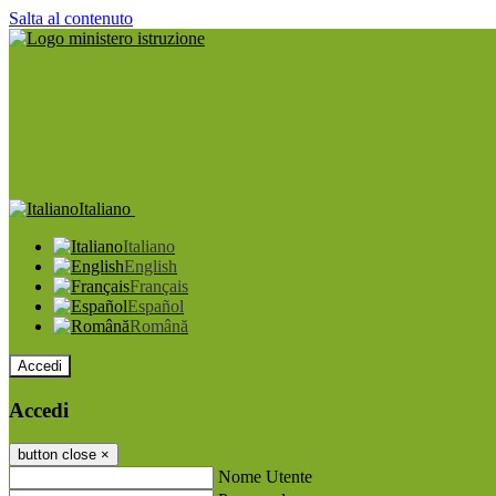
Salta al contenuto
Italiano
Italiano
English
Français
Español
Română
Accedi
Accedi
button close
×
Nome Utente