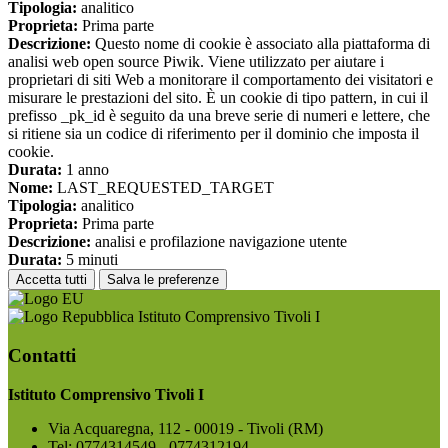
Tipologia:
analitico
Proprieta:
Prima parte
Descrizione:
Questo nome di cookie è associato alla piattaforma di
analisi web open source Piwik. Viene utilizzato per aiutare i
proprietari di siti Web a monitorare il comportamento dei visitatori e
misurare le prestazioni del sito. È un cookie di tipo pattern, in cui il
prefisso _pk_id è seguito da una breve serie di numeri e lettere, che
si ritiene sia un codice di riferimento per il dominio che imposta il
cookie.
Durata:
1 anno
Nome:
LAST_REQUESTED_TARGET
Tipologia:
analitico
Proprieta:
Prima parte
Descrizione:
analisi e profilazione navigazione utente
Durata:
5 minuti
Accetta tutti
Salva le preferenze
Istituto Comprensivo Tivoli I
Contatti
Istituto Comprensivo Tivoli I
Via Acquaregna, 112 - 00019 - Tivoli (RM)
Tel:
0774314549 - 0774312194