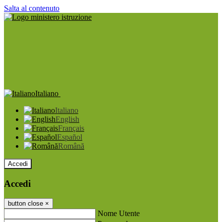
Salta al contenuto
Italiano
Italiano
English
Français
Español
Română
Accedi
Accedi
button close
×
Nome Utente