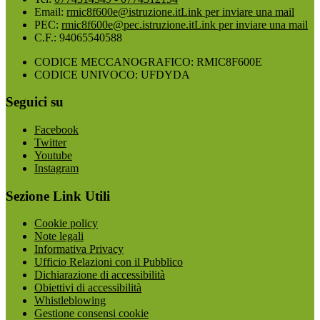
Email:
rmic8f600e@istruzione.it
Link per inviare una mail
PEC:
rmic8f600e@pec.istruzione.it
Link per inviare una mail
C.F.: 94065540588
CODICE MECCANOGRAFICO: RMIC8F600E
CODICE UNIVOCO: UFDYDA
Seguici su
Facebook
Twitter
Youtube
Instagram
Sezione Link Utili
Cookie policy
Note legali
Informativa Privacy
Ufficio Relazioni con il Pubblico
Dichiarazione di accessibilità
Obiettivi di accessibilità
Whistleblowing
Gestione consensi cookie