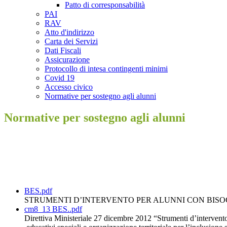
Patto di corresponsabilità
PAI
RAV
Atto d'indirizzo
Carta dei Servizi
Dati Fiscali
Assicurazione
Protocollo di intesa contingenti minimi
Covid 19
Accesso civico
Normative per sostegno agli alunni
Normative per sostegno agli alunni
BES.pdf
STRUMENTI D’INTERVENTO PER ALUNNI CON BISOG
cm8_13 BES..pdf
Direttiva Ministeriale 27 dicembre 2012 “Strumenti d’intervent