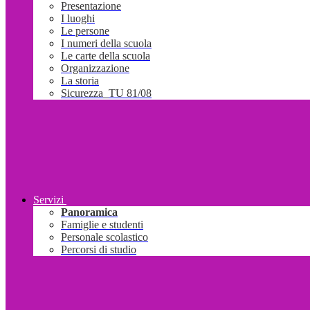
Presentazione
I luoghi
Le persone
I numeri della scuola
Le carte della scuola
Organizzazione
La storia
Sicurezza_TU 81/08
Servizi
Panoramica
Famiglie e studenti
Personale scolastico
Percorsi di studio