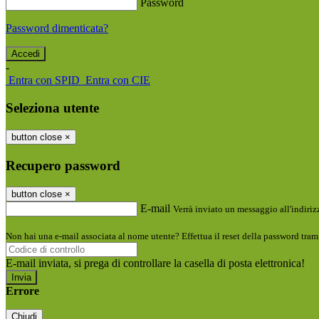
Password
Password dimenticata?
-
Entra con SPID
Entra con CIE
Seleziona utente
button close
×
Recupero password
button close
×
E-mail
Verrà inviato un messaggio all'indirizz
Non hai una e-mail associata al nome utente? Effettua il reset della password tram
E-mail inviata, si prega di controllare la casella di posta elettronica!
Errore
Chiudi