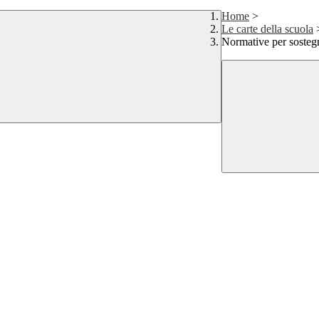
Home
>
Le carte della scuola
Normative per sostegn