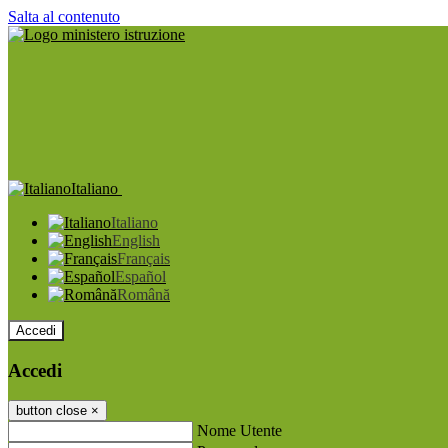
Salta al contenuto
Italiano
Italiano
English
Français
Español
Română
Accedi
Accedi
button close
×
Nome Utente