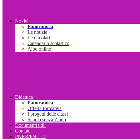
Novità
Panoramica
Le notizie
Le circolari
Calendario scolastico
Albo online
Didattica
Panoramica
Offerta formativa
I progetti delle classi
Scuola senza Zaino
Documenti utili
Contatti
PNRR/PN2127