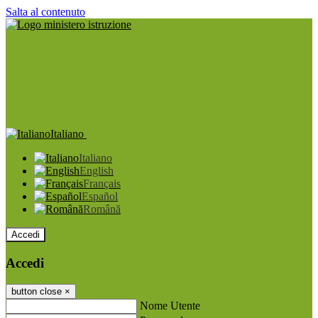
Salta al contenuto
Italiano
Italiano
English
Français
Español
Română
Accedi
Accedi
button close
×
Nome Utente