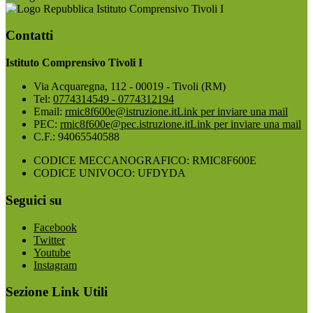
Istituto Comprensivo Tivoli I
Contatti
Istituto Comprensivo Tivoli I
Via Acquaregna, 112 - 00019 - Tivoli (RM)
Tel:
0774314549 - 0774312194
Email:
rmic8f600e@istruzione.it
Link per inviare una mail
PEC:
rmic8f600e@pec.istruzione.it
Link per inviare una mail
C.F.: 94065540588
CODICE MECCANOGRAFICO: RMIC8F600E
CODICE UNIVOCO: UFDYDA
Seguici su
Facebook
Twitter
Youtube
Instagram
Sezione Link Utili