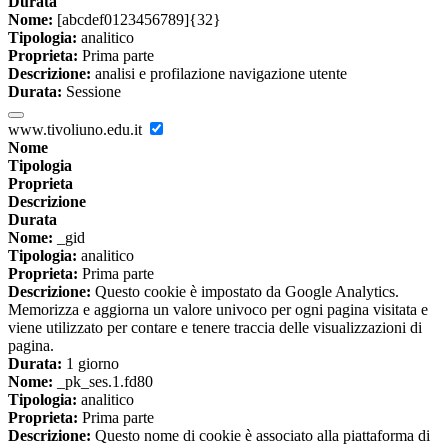
Durata
Nome:
[abcdef0123456789]{32}
Tipologia:
analitico
Proprieta:
Prima parte
Descrizione:
analisi e profilazione navigazione utente
Durata:
Sessione
www.tivoliuno.edu.it
Nome
Tipologia
Proprieta
Descrizione
Durata
Nome:
_gid
Tipologia:
analitico
Proprieta:
Prima parte
Descrizione:
Questo cookie è impostato da Google Analytics.
Memorizza e aggiorna un valore univoco per ogni pagina visitata e
viene utilizzato per contare e tenere traccia delle visualizzazioni di
pagina.
Durata:
1 giorno
Nome:
_pk_ses.1.fd80
Tipologia:
analitico
Proprieta:
Prima parte
Descrizione:
Questo nome di cookie è associato alla piattaforma di