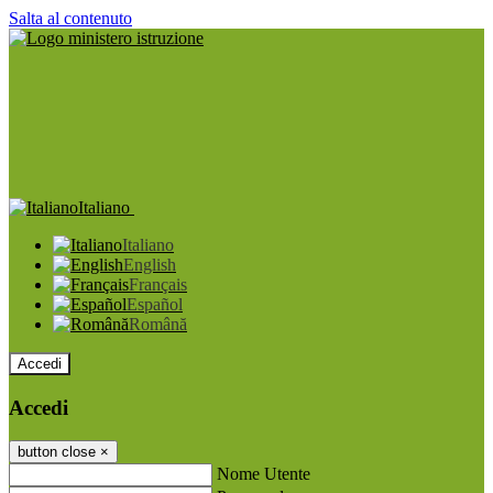
Salta al contenuto
Italiano
Italiano
English
Français
Español
Română
Accedi
Accedi
button close
×
Nome Utente