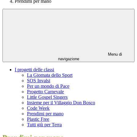
Prendimi per mano
Menu di
navigazione
I progetti delle classi
La Giornata dello Sport
SOS Invalsi
Per un mondo di Pace
Progetto Carnevale
Little Gospel Singers
Insieme per il Villaggio Don Bosco
Code Week
Prendimi per mano
Plastic Free
Tutti giù per Terra