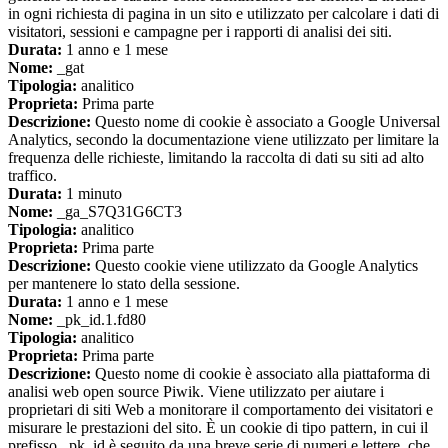
in ogni richiesta di pagina in un sito e utilizzato per calcolare i dati di
visitatori, sessioni e campagne per i rapporti di analisi dei siti.
Durata:
1 anno e 1 mese
Nome:
_gat
Tipologia:
analitico
Proprieta:
Prima parte
Descrizione:
Questo nome di cookie è associato a Google Universal
Analytics, secondo la documentazione viene utilizzato per limitare la
frequenza delle richieste, limitando la raccolta di dati su siti ad alto
traffico.
Durata:
1 minuto
Nome:
_ga_S7Q31G6CT3
Tipologia:
analitico
Proprieta:
Prima parte
Descrizione:
Questo cookie viene utilizzato da Google Analytics
per mantenere lo stato della sessione.
Durata:
1 anno e 1 mese
Nome:
_pk_id.1.fd80
Tipologia:
analitico
Proprieta:
Prima parte
Descrizione:
Questo nome di cookie è associato alla piattaforma di
analisi web open source Piwik. Viene utilizzato per aiutare i
proprietari di siti Web a monitorare il comportamento dei visitatori e
misurare le prestazioni del sito. È un cookie di tipo pattern, in cui il
prefisso _pk_id è seguito da una breve serie di numeri e lettere, che