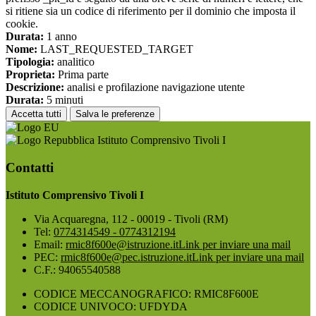
si ritiene sia un codice di riferimento per il dominio che imposta il
cookie.
Durata:
1 anno
Nome:
LAST_REQUESTED_TARGET
Tipologia:
analitico
Proprieta:
Prima parte
Descrizione:
analisi e profilazione navigazione utente
Durata:
5 minuti
Accetta tutti
Salva le preferenze
Istituto Comprensivo Tivoli I
Contatti
Istituto Comprensivo Tivoli I
Via Acquaregna, 112 - 00019 - Tivoli (RM)
Tel:
0774314549 - 0774312194
Email:
rmic8f600e@istruzione.it
Link per inviare una mail
PEC:
rmic8f600e@pec.istruzione.it
Link per inviare una mail
C.F.: 94065540588
CODICE MECCANOGRAFICO: RMIC8F600E
CODICE UNIVOCO: UFDYDA