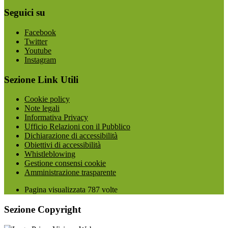
Seguici su
Facebook
Twitter
Youtube
Instagram
Sezione Link Utili
Cookie policy
Note legali
Informativa Privacy
Ufficio Relazioni con il Pubblico
Dichiarazione di accessibilità
Obiettivi di accessibilità
Whistleblowing
Gestione consensi cookie
Amministrazione trasparente
Pagina visualizzata
787
volte
Sezione Copyright