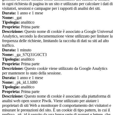
in ogni richiesta di pagina in un sito e utilizzato per calcolare i dati di
visitatori, sessioni e campagne per i rapporti di analisi dei siti.
Durata:
1 anno e 1 mese
Nome:
_gat
Tipologia:
analitico
Proprieta:
Prima parte
Descrizione:
Questo nome di cookie è associato a Google Universal
Analytics, secondo la documentazione viene utilizzato per limitare la
frequenza delle richieste, limitando la raccolta di dati su siti ad alto
traffico.
Durata:
1 minuto
Nome:
_ga_S7Q31G6CT3
Tipologia:
analitico
Proprieta:
Prima parte
Descrizione:
Questo cookie viene utilizzato da Google Analytics
per mantenere lo stato della sessione.
Durata:
1 anno e 1 mese
Nome:
_pk_id.1.fd80
Tipologia:
analitico
Proprieta:
Prima parte
Descrizione:
Questo nome di cookie è associato alla piattaforma di
analisi web open source Piwik. Viene utilizzato per aiutare i
proprietari di siti Web a monitorare il comportamento dei visitatori e
misurare le prestazioni del sito. È un cookie di tipo pattern, in cui il
prefisso _pk_id è seguito da una breve serie di numeri e lettere, che