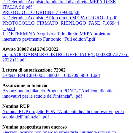
2_Determina Acquisto tramite trattativa diretta MEPA DESK
ITALIA Srl.pdf
PROTOCOLLO ORDINE 7109430.pdf
3_Determina Acquisto Affido diretto MEPA C2 GROUP.pdf
PROTOCOLLO_FIRMATO_RIEPILOGO_FASE_7106944
(1).pdf
1. DETERMINA Acquisto affido diretto MEPA proiettore
interattivo pavimento Funtronic “Full edition”.pdf
Avviso 38007 del 27/05/2022
m_pi.AOOGABMI.REGISTRO UFFICIALE(U).0038007.27-05-
2022 (1).pdf
Lettera di autorizzazione 72962
Lettera_RMIC8F600E_38007_1085709_980_1.pdf
Assunzione in bilancio
Assunzione in bilancio Progetto PON “- “Ambienti didattici
innovativi per le scuole dell’infanzia”. .pdf
Nomina RUP
Nomina RUP progetto PON “Ambienti didattici innovativi per la
scuola dell'Infanzia”..pdf
Nomina progettista non oneroso
Decreto incarico non oneroso progettista Dirigente scolastico