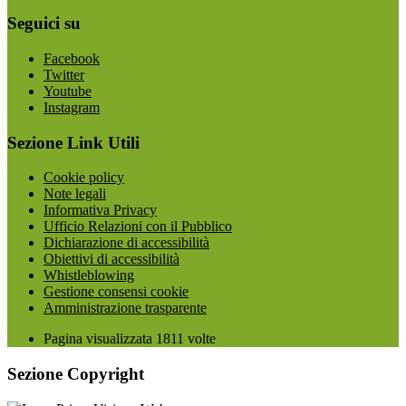
Seguici su
Facebook
Twitter
Youtube
Instagram
Sezione Link Utili
Cookie policy
Note legali
Informativa Privacy
Ufficio Relazioni con il Pubblico
Dichiarazione di accessibilità
Obiettivi di accessibilità
Whistleblowing
Gestione consensi cookie
Amministrazione trasparente
Pagina visualizzata
1811
volte
Sezione Copyright