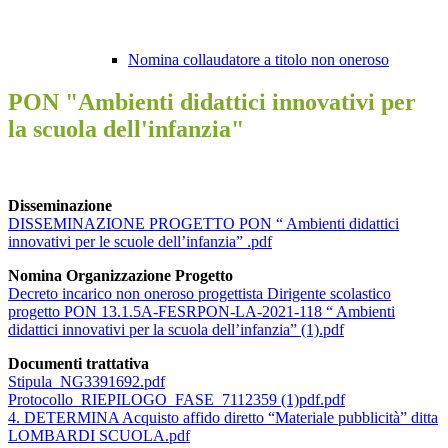
Nomina collaudatore a titolo non oneroso
PON "Ambienti didattici innovativi per
la scuola dell'infanzia"
Disseminazione
DISSEMINAZIONE PROGETTO PON “ Ambienti didattici
innovativi per le scuole dell’infanzia” .pdf
Nomina Organizzazione Progetto
Decreto incarico non oneroso progettista Dirigente scolastico
progetto PON 13.1.5A-FESRPON-LA-2021-118 “ Ambienti
didattici innovativi per la scuola dell’infanzia” (1).pdf
Documenti trattativa
Stipula_NG3391692.pdf
Protocollo_RIEPILOGO_FASE_7112359 (1)pdf.pdf
4. DETERMINA Acquisto affido diretto “Materiale pubblicità” ditta
LOMBARDI SCUOLA.pdf