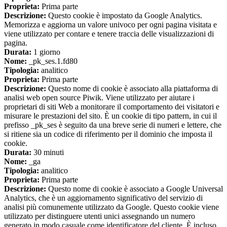
Proprieta:
Prima parte
Descrizione:
Questo cookie è impostato da Google Analytics.
Memorizza e aggiorna un valore univoco per ogni pagina visitata e
viene utilizzato per contare e tenere traccia delle visualizzazioni di
pagina.
Durata:
1 giorno
Nome:
_pk_ses.1.fd80
Tipologia:
analitico
Proprieta:
Prima parte
Descrizione:
Questo nome di cookie è associato alla piattaforma di
analisi web open source Piwik. Viene utilizzato per aiutare i
proprietari di siti Web a monitorare il comportamento dei visitatori e
misurare le prestazioni del sito. È un cookie di tipo pattern, in cui il
prefisso _pk_ses è seguito da una breve serie di numeri e lettere, che
si ritiene sia un codice di riferimento per il dominio che imposta il
cookie.
Durata:
30 minuti
Nome:
_ga
Tipologia:
analitico
Proprieta:
Prima parte
Descrizione:
Questo nome di cookie è associato a Google Universal
Analytics, che è un aggiornamento significativo del servizio di
analisi più comunemente utilizzato da Google. Questo cookie viene
utilizzato per distinguere utenti unici assegnando un numero
generato in modo casuale come identificatore del cliente. È incluso