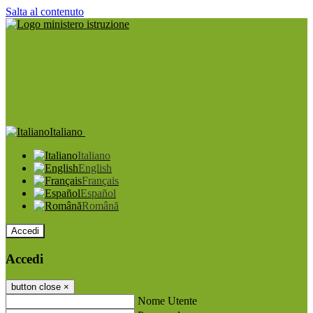
Salta al contenuto
Italiano
Italiano
English
Français
Español
Română
Accedi
Accedi
button close
×
Nome Utente