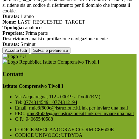
si ritiene sia un codice di riferimento per il dominio che imposta il
cookie.
Durata:
1 anno
Nome:
LAST_REQUESTED_TARGET
Tipologia:
analitico
Proprieta:
Prima parte
Descrizione:
analisi e profilazione navigazione utente
Durata:
5 minuti
Accetta tutti
Salva le preferenze
Istituto Comprensivo Tivoli I
Contatti
Istituto Comprensivo Tivoli I
Via Acquaregna, 112 - 00019 - Tivoli (RM)
Tel:
0774314549 - 0774312194
Email:
rmic8f600e@istruzione.it
Link per inviare una mail
PEC:
rmic8f600e@pec.istruzione.it
Link per inviare una mail
C.F.: 94065540588
CODICE MECCANOGRAFICO: RMIC8F600E
CODICE UNIVOCO: UFDYDA