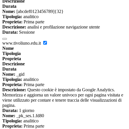
Descrizione
Durata
Nome:
[abcdef0123456789]{32}
Tipologia:
analitico
Proprieta:
Prima parte
Descrizione:
analisi e profilazione navigazione utente
Durata:
Sessione
www.tivoliuno.edu.it
Nome
Tipologia
Proprieta
Descrizione
Durata
Nome:
_gid
Tipologia:
analitico
Proprieta:
Prima parte
Descrizione:
Questo cookie è impostato da Google Analytics.
Memorizza e aggiorna un valore univoco per ogni pagina visitata e
viene utilizzato per contare e tenere traccia delle visualizzazioni di
pagina.
Durata:
1 giorno
Nome:
_pk_ses.1.fd80
Tipologia:
analitico
Proprieta:
Prima parte