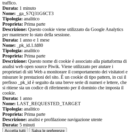
traffico.
Durata:
1 minuto
Nome:
_ga_S7Q31G6CT3
Tipologia:
analitico
Proprieta:
Prima parte
Descrizione:
Questo cookie viene utilizzato da Google Analytics
per mantenere lo stato della sessione.
Durata:
1 anno e 1 mese
Nome:
_pk_id.1.fd80
Tipologia:
analitico
Proprieta:
Prima parte
Descrizione:
Questo nome di cookie è associato alla piattaforma di
analisi web open source Piwik. Viene utilizzato per aiutare i
proprietari di siti Web a monitorare il comportamento dei visitatori e
misurare le prestazioni del sito. È un cookie di tipo pattern, in cui il
prefisso _pk_id è seguito da una breve serie di numeri e lettere, che
si ritiene sia un codice di riferimento per il dominio che imposta il
cookie.
Durata:
1 anno
Nome:
LAST_REQUESTED_TARGET
Tipologia:
analitico
Proprieta:
Prima parte
Descrizione:
analisi e profilazione navigazione utente
Durata:
5 minuti
Accetta tutti
Salva le preferenze