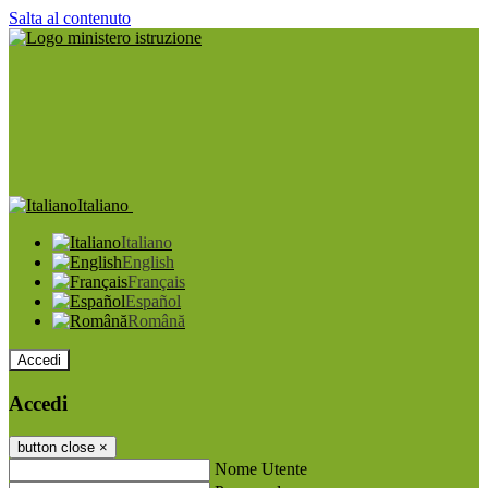
Salta al contenuto
Italiano
Italiano
English
Français
Español
Română
Accedi
Accedi
button close
×
Nome Utente