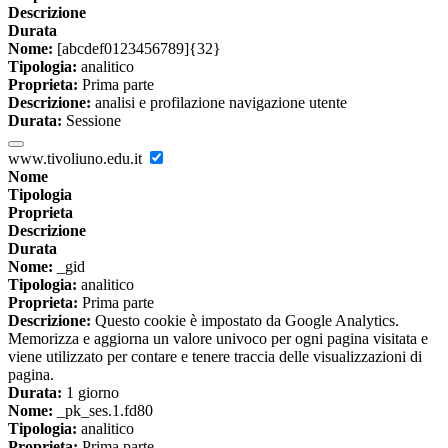
Descrizione
Durata
Nome:
[abcdef0123456789]{32}
Tipologia:
analitico
Proprieta:
Prima parte
Descrizione:
analisi e profilazione navigazione utente
Durata:
Sessione
www.tivoliuno.edu.it
Nome
Tipologia
Proprieta
Descrizione
Durata
Nome:
_gid
Tipologia:
analitico
Proprieta:
Prima parte
Descrizione:
Questo cookie è impostato da Google Analytics.
Memorizza e aggiorna un valore univoco per ogni pagina visitata e
viene utilizzato per contare e tenere traccia delle visualizzazioni di
pagina.
Durata:
1 giorno
Nome:
_pk_ses.1.fd80
Tipologia:
analitico
Proprieta:
Prima parte