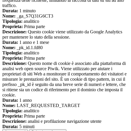
frequenza delle richieste, limitando la raccolta di dati su siti ad alto
traffico.
Durata:
1 minuto
Nome:
_ga_S7Q31G6CT3
Tipologia:
analitico
Proprieta:
Prima parte
Descrizione:
Questo cookie viene utilizzato da Google Analytics
per mantenere lo stato della sessione.
Durata:
1 anno e 1 mese
Nome:
_pk_id.1.fd80
Tipologia:
analitico
Proprieta:
Prima parte
Descrizione:
Questo nome di cookie è associato alla piattaforma di
analisi web open source Piwik. Viene utilizzato per aiutare i
proprietari di siti Web a monitorare il comportamento dei visitatori e
misurare le prestazioni del sito. È un cookie di tipo pattern, in cui il
prefisso _pk_id è seguito da una breve serie di numeri e lettere, che
si ritiene sia un codice di riferimento per il dominio che imposta il
cookie.
Durata:
1 anno
Nome:
LAST_REQUESTED_TARGET
Tipologia:
analitico
Proprieta:
Prima parte
Descrizione:
analisi e profilazione navigazione utente
Durata:
5 minuti