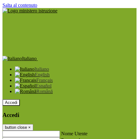
Salta al contenuto
Italiano
Italiano
English
Français
Español
Română
Accedi
Accedi
button close
×
Nome Utente