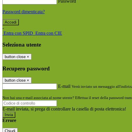
Password
Password dimenticata?
-
Entra con SPID
Entra con CIE
Seleziona utente
button close
×
Recupero password
button close
×
E-mail
Verrà inviato un messaggio all'indirizz
Non hai una e-mail associata al nome utente? Effettua il reset della password tram
E-mail inviata, si prega di controllare la casella di posta elettronica!
Errore
Chiudi