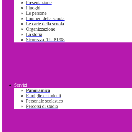
Presentazione
I luoghi
Le persone
I numeri della scuola
Le carte della scuola
Organizzazione
La storia
Sicurezza_TU 81/08
Servizi
Panoramica
Famiglie e studenti
Personale scolastico
Percorsi di studio