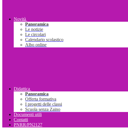
Novità
Panoramica
Le notizie
Le circolari
Calendario scolastico
Albo online
Didattica
Panoramica
Offerta formativa
I progetti delle classi
Scuola senza Zaino
Documenti utili
Contatti
PNRR/PN2127