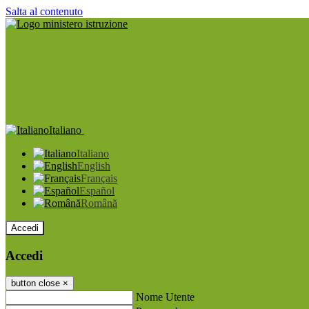
Salta al contenuto
Italiano
Italiano
English
Français
Español
Română
Accedi
Accedi
button close
×
Nome Utente