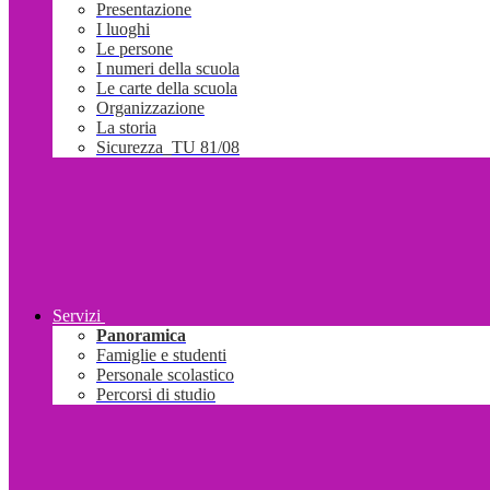
Presentazione
I luoghi
Le persone
I numeri della scuola
Le carte della scuola
Organizzazione
La storia
Sicurezza_TU 81/08
Servizi
Panoramica
Famiglie e studenti
Personale scolastico
Percorsi di studio