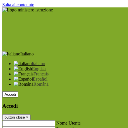
Salta al contenuto
Italiano
Italiano
English
Français
Español
Română
Accedi
Accedi
button close
×
Nome Utente