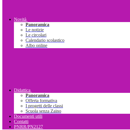
Novità
Panoramica
Le notizie
Le circolari
Calendario scolastico
Albo online
Didattica
Panoramica
Offerta formativa
I progetti delle classi
Scuola senza Zaino
Documenti utili
Contatti
PNRR/PN2127