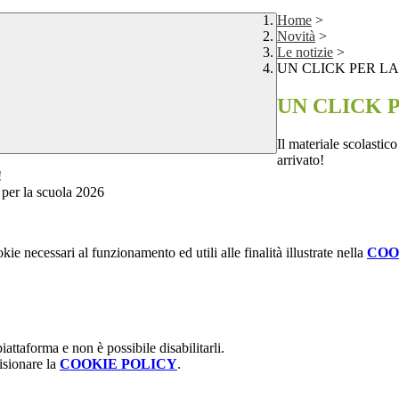
Home
>
Novità
>
Le notizie
>
UN CLICK PER L
UN CLICK 
Il materiale scolastic
arrivato!
!
kie necessari al funzionamento ed utili alle finalità illustrate nella
COO
attaforma e non è possibile disabilitarli.
isionare la
COOKIE POLICY
.