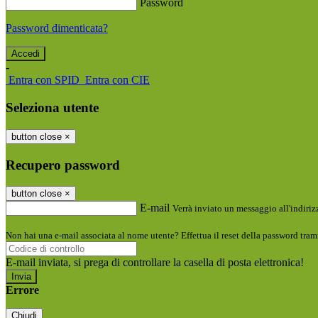
Password
Password dimenticata?
-
Entra con SPID
Entra con CIE
Seleziona utente
button close
×
Recupero password
button close
×
E-mail
Verrà inviato un messaggio all'indirizz
Non hai una e-mail associata al nome utente? Effettua il reset della password tram
E-mail inviata, si prega di controllare la casella di posta elettronica!
Errore
Chiudi