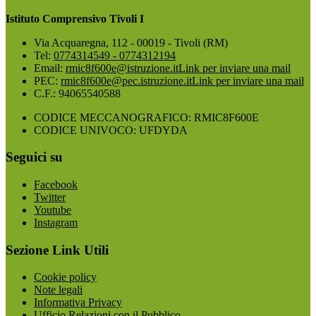
Istituto Comprensivo Tivoli I
Via Acquaregna, 112 - 00019 - Tivoli (RM)
Tel:
0774314549 - 0774312194
Email:
rmic8f600e@istruzione.it
Link per inviare una mail
PEC:
rmic8f600e@pec.istruzione.it
Link per inviare una mail
C.F.: 94065540588
CODICE MECCANOGRAFICO: RMIC8F600E
CODICE UNIVOCO: UFDYDA
Seguici su
Facebook
Twitter
Youtube
Instagram
Sezione Link Utili
Cookie policy
Note legali
Informativa Privacy
Ufficio Relazioni con il Pubblico