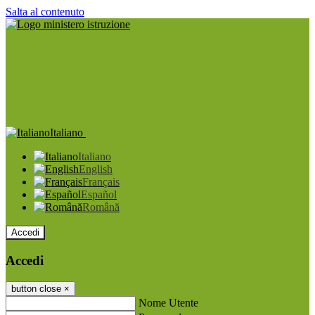
Salta al contenuto
Italiano
Italiano
English
Français
Español
Română
Accedi
Accedi
button close
×
Nome Utente