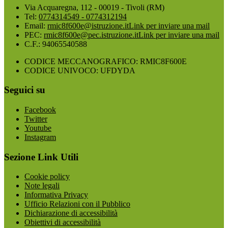
Via Acquaregna, 112 - 00019 - Tivoli (RM)
Tel:
0774314549 - 0774312194
Email:
rmic8f600e@istruzione.it
Link per inviare una mail
PEC:
rmic8f600e@pec.istruzione.it
Link per inviare una mail
C.F.: 94065540588
CODICE MECCANOGRAFICO: RMIC8F600E
CODICE UNIVOCO: UFDYDA
Seguici su
Facebook
Twitter
Youtube
Instagram
Sezione Link Utili
Cookie policy
Note legali
Informativa Privacy
Ufficio Relazioni con il Pubblico
Dichiarazione di accessibilità
Obiettivi di accessibilità