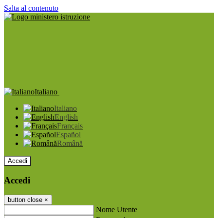
Salta al contenuto
Italiano
Italiano
English
Français
Español
Română
Accedi
Accedi
button close
×
Nome Utente