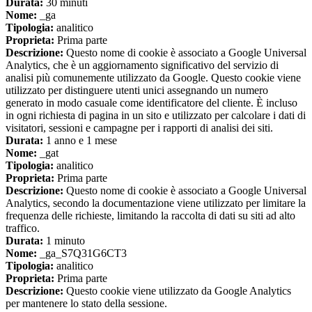
Durata:
30 minuti
Nome:
_ga
Tipologia:
analitico
Proprieta:
Prima parte
Descrizione:
Questo nome di cookie è associato a Google Universal
Analytics, che è un aggiornamento significativo del servizio di
analisi più comunemente utilizzato da Google. Questo cookie viene
utilizzato per distinguere utenti unici assegnando un numero
generato in modo casuale come identificatore del cliente. È incluso
in ogni richiesta di pagina in un sito e utilizzato per calcolare i dati di
visitatori, sessioni e campagne per i rapporti di analisi dei siti.
Durata:
1 anno e 1 mese
Nome:
_gat
Tipologia:
analitico
Proprieta:
Prima parte
Descrizione:
Questo nome di cookie è associato a Google Universal
Analytics, secondo la documentazione viene utilizzato per limitare la
frequenza delle richieste, limitando la raccolta di dati su siti ad alto
traffico.
Durata:
1 minuto
Nome:
_ga_S7Q31G6CT3
Tipologia:
analitico
Proprieta:
Prima parte
Descrizione:
Questo cookie viene utilizzato da Google Analytics
per mantenere lo stato della sessione.