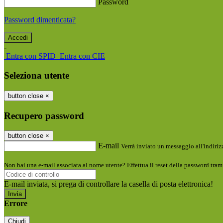
Password
Password dimenticata?
-
Entra con SPID
Entra con CIE
Seleziona utente
button close
×
Recupero password
button close
×
E-mail
Verrà inviato un messaggio all'indirizz
Non hai una e-mail associata al nome utente? Effettua il reset della password tram
E-mail inviata, si prega di controllare la casella di posta elettronica!
Errore
Chiudi