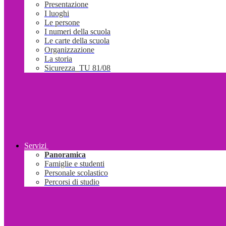
Presentazione
I luoghi
Le persone
I numeri della scuola
Le carte della scuola
Organizzazione
La storia
Sicurezza_TU 81/08
Servizi
Panoramica
Famiglie e studenti
Personale scolastico
Percorsi di studio