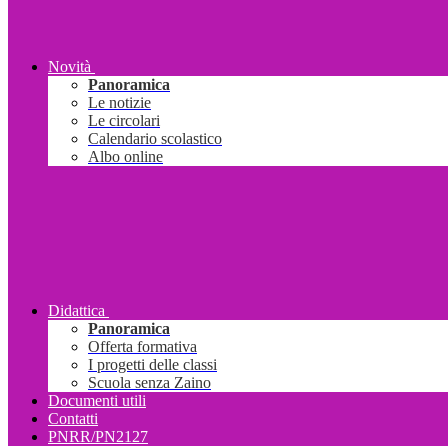
Novità
Panoramica
Le notizie
Le circolari
Calendario scolastico
Albo online
Didattica
Panoramica
Offerta formativa
I progetti delle classi
Scuola senza Zaino
Documenti utili
Contatti
PNRR/PN2127