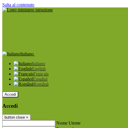
Salta al contenuto
Italiano
Italiano
English
Français
Español
Română
Accedi
Accedi
button close
×
Nome Utente