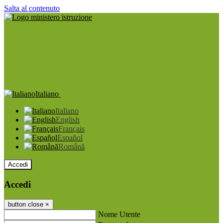
Salta al contenuto
Italiano
Italiano
English
Français
Español
Română
Accedi
Accedi
button close
×
Nome Utente