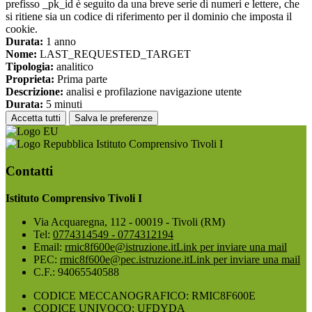
prefisso _pk_id è seguito da una breve serie di numeri e lettere, che
si ritiene sia un codice di riferimento per il dominio che imposta il
cookie.
Durata:
1 anno
Nome:
LAST_REQUESTED_TARGET
Tipologia:
analitico
Proprieta:
Prima parte
Descrizione:
analisi e profilazione navigazione utente
Durata:
5 minuti
Accetta tutti
Salva le preferenze
Istituto Comprensivo Tivoli I
Contatti
Istituto Comprensivo Tivoli I
Via Acquaregna, 112 - 00019 - Tivoli (RM)
Tel:
0774314549 - 0774312194
Email:
rmic8f600e@istruzione.it
Link per inviare una mail
PEC:
rmic8f600e@pec.istruzione.it
Link per inviare una mail
C.F.: 94065540588
CODICE MECCANOGRAFICO: RMIC8F600E
CODICE UNIVOCO: UFDYDA