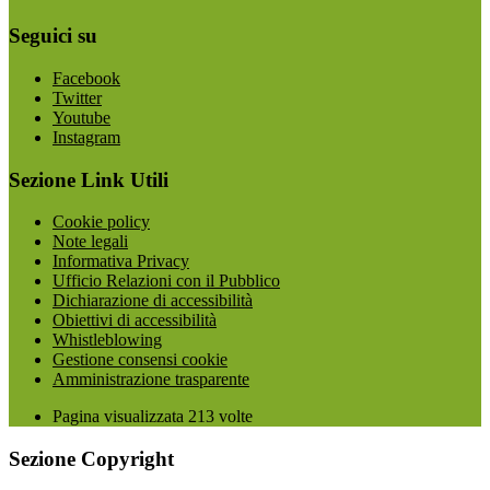
Seguici su
Facebook
Twitter
Youtube
Instagram
Sezione Link Utili
Cookie policy
Note legali
Informativa Privacy
Ufficio Relazioni con il Pubblico
Dichiarazione di accessibilità
Obiettivi di accessibilità
Whistleblowing
Gestione consensi cookie
Amministrazione trasparente
Pagina visualizzata
213
volte
Sezione Copyright