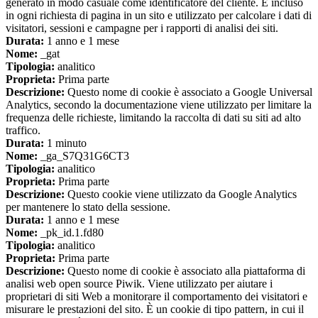
generato in modo casuale come identificatore del cliente. È incluso
in ogni richiesta di pagina in un sito e utilizzato per calcolare i dati di
visitatori, sessioni e campagne per i rapporti di analisi dei siti.
Durata:
1 anno e 1 mese
Nome:
_gat
Tipologia:
analitico
Proprieta:
Prima parte
Descrizione:
Questo nome di cookie è associato a Google Universal
Analytics, secondo la documentazione viene utilizzato per limitare la
frequenza delle richieste, limitando la raccolta di dati su siti ad alto
traffico.
Durata:
1 minuto
Nome:
_ga_S7Q31G6CT3
Tipologia:
analitico
Proprieta:
Prima parte
Descrizione:
Questo cookie viene utilizzato da Google Analytics
per mantenere lo stato della sessione.
Durata:
1 anno e 1 mese
Nome:
_pk_id.1.fd80
Tipologia:
analitico
Proprieta:
Prima parte
Descrizione:
Questo nome di cookie è associato alla piattaforma di
analisi web open source Piwik. Viene utilizzato per aiutare i
proprietari di siti Web a monitorare il comportamento dei visitatori e
misurare le prestazioni del sito. È un cookie di tipo pattern, in cui il