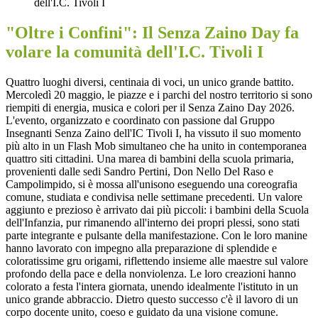
dell'I.C. Tivoli I
"Oltre i Confini": Il Senza Zaino Day fa
volare la comunità dell'I.C. Tivoli I
Quattro luoghi diversi, centinaia di voci, un unico grande battito.
Mercoledì 20 maggio, le piazze e i parchi del nostro territorio si sono
riempiti di energia, musica e colori per il Senza Zaino Day 2026.
L'evento, organizzato e coordinato con passione dal Gruppo
Insegnanti Senza Zaino dell'IC Tivoli I, ha vissuto il suo momento
più alto in un Flash Mob simultaneo che ha unito in contemporanea
quattro siti cittadini. Una marea di bambini della scuola primaria,
provenienti dalle sedi Sandro Pertini, Don Nello Del Raso e
Campolimpido, si è mossa all'unisono eseguendo una coreografia
comune, studiata e condivisa nelle settimane precedenti. Un valore
aggiunto e prezioso è arrivato dai più piccoli: i bambini della Scuola
dell'Infanzia, pur rimanendo all'interno dei propri plessi, sono stati
parte integrante e pulsante della manifestazione. Con le loro manine
hanno lavorato con impegno alla preparazione di splendide e
coloratissime gru origami, riflettendo insieme alle maestre sul valore
profondo della pace e della nonviolenza. Le loro creazioni hanno
colorato a festa l'intera giornata, unendo idealmente l'istituto in un
unico grande abbraccio. Dietro questo successo c'è il lavoro di un
corpo docente unito, coeso e guidato da una visione comune.