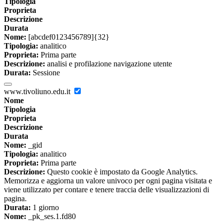
Tipologia
Proprieta
Descrizione
Durata
Nome:
[abcdef0123456789]{32}
Tipologia:
analitico
Proprieta:
Prima parte
Descrizione:
analisi e profilazione navigazione utente
Durata:
Sessione
www.tivoliuno.edu.it
Nome
Tipologia
Proprieta
Descrizione
Durata
Nome:
_gid
Tipologia:
analitico
Proprieta:
Prima parte
Descrizione:
Questo cookie è impostato da Google Analytics.
Memorizza e aggiorna un valore univoco per ogni pagina visitata e
viene utilizzato per contare e tenere traccia delle visualizzazioni di
pagina.
Durata:
1 giorno
Nome:
_pk_ses.1.fd80