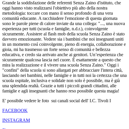
Grande la soddisfazione delle referenti Senza Zaino d'istituto, che
oggi hanno visto realizzarsi l'obiettivo più alto della nostra
metodologia: toccare con mano il senso profondo di una vera
comunità educante. A racchiudere l'emozione di questa giornata
sono le parole piene di calore inviate da una collega: "..., una nuova
esperienza per tutti (scuola e famiglie, n.d.r.), coinvolgente
sicuramente. Assistere al flash mob della scuola Senza Zaino è stato
davvero emozionante. Vedere sia i bambini che noi insegnanti uniti
in un momento così coinvolgente, pieno di energia, collaborazione e
gioia, mi ha trasmesso un forte senso di comunità e bellezza
educativa, e credo sia arrivato anche ai genitori. Un’esperienza che
sicuramente qualcosa lascia nel cuore. È esattamente a questo che
mira la realizzazione e il vivere una scuola Senza Zaino." Oggi i
"confini" della scuola si sono allargati per abbracciare l'intera città,
lasciando nei bambini, nelle famiglie e in tutti noi la certezza che una
scuola ospitale, inclusiva e solidale non solo è possibile, ma è già
una splendida realtà. Grazie a tutti i piccoli grandi cittadini, alle
famiglie e agli insegnanti che hanno reso possibile questa magia!
E' possibile vedere le foto sui canali social dell' I.C. Tivoli I
FACEBOOK
INSTAGRAM