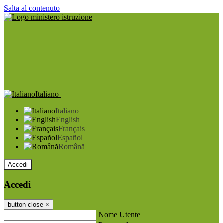
Salta al contenuto
Italiano
Italiano
English
Français
Español
Română
Accedi
Accedi
button close
×
Nome Utente