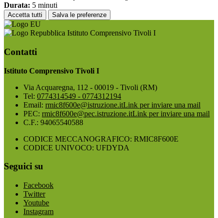
Durata:
5 minuti
Accetta tutti
Salva le preferenze
Istituto Comprensivo Tivoli I
Contatti
Istituto Comprensivo Tivoli I
Via Acquaregna, 112 - 00019 - Tivoli (RM)
Tel:
0774314549 - 0774312194
Email:
rmic8f600e@istruzione.it
Link per inviare una mail
PEC:
rmic8f600e@pec.istruzione.it
Link per inviare una mail
C.F.: 94065540588
CODICE MECCANOGRAFICO: RMIC8F600E
CODICE UNIVOCO: UFDYDA
Seguici su
Facebook
Twitter
Youtube
Instagram