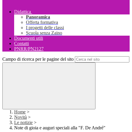
Didattica
Panoramica
Offerta formativa
I progetti delle classi
Scuola senza Zaino
Documenti utili
Contatti
PNRR/PN2127
Campo di ricerca per le pagine del sito
Home
>
Novità
>
Le notizie
>
Note di gioia e auguri speciali alla "F. De André"