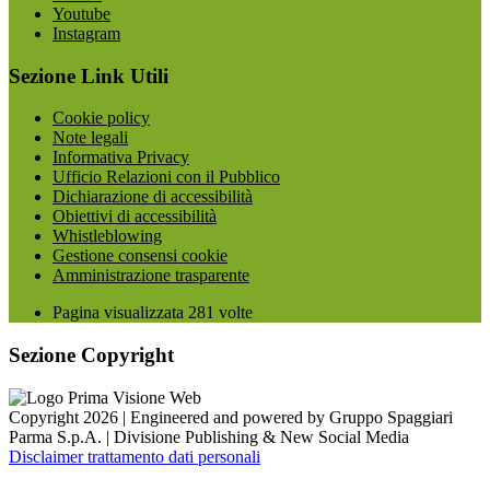
Youtube
Instagram
Sezione Link Utili
Cookie policy
Note legali
Informativa Privacy
Ufficio Relazioni con il Pubblico
Dichiarazione di accessibilità
Obiettivi di accessibilità
Whistleblowing
Gestione consensi cookie
Amministrazione trasparente
Pagina visualizzata
281
volte
Sezione Copyright
Copyright 2026 | Engineered and powered by Gruppo Spaggiari
Parma S.p.A. | Divisione Publishing & New Social Media
Disclaimer trattamento dati personali