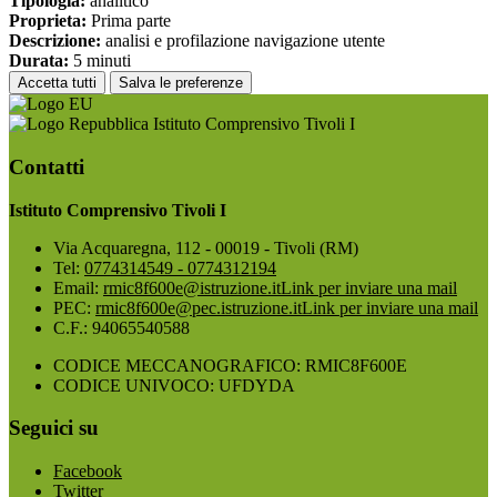
Tipologia:
analitico
Proprieta:
Prima parte
Descrizione:
analisi e profilazione navigazione utente
Durata:
5 minuti
Accetta tutti
Salva le preferenze
Istituto Comprensivo Tivoli I
Contatti
Istituto Comprensivo Tivoli I
Via Acquaregna, 112 - 00019 - Tivoli (RM)
Tel:
0774314549 - 0774312194
Email:
rmic8f600e@istruzione.it
Link per inviare una mail
PEC:
rmic8f600e@pec.istruzione.it
Link per inviare una mail
C.F.: 94065540588
CODICE MECCANOGRAFICO: RMIC8F600E
CODICE UNIVOCO: UFDYDA
Seguici su
Facebook
Twitter