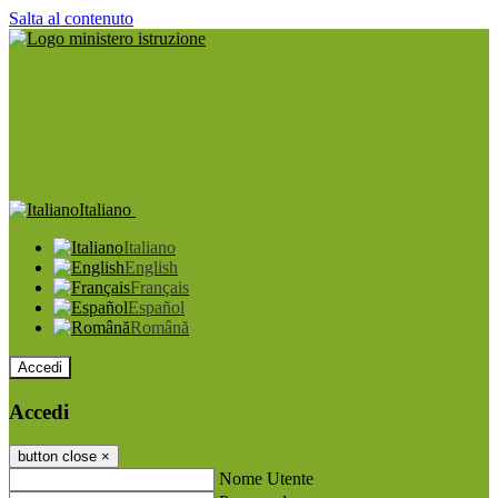
Salta al contenuto
Italiano
Italiano
English
Français
Español
Română
Accedi
Accedi
button close
×
Nome Utente