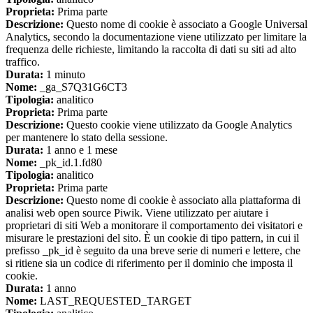
Proprieta:
Prima parte
Descrizione:
Questo nome di cookie è associato a Google Universal
Analytics, secondo la documentazione viene utilizzato per limitare la
frequenza delle richieste, limitando la raccolta di dati su siti ad alto
traffico.
Durata:
1 minuto
Nome:
_ga_S7Q31G6CT3
Tipologia:
analitico
Proprieta:
Prima parte
Descrizione:
Questo cookie viene utilizzato da Google Analytics
per mantenere lo stato della sessione.
Durata:
1 anno e 1 mese
Nome:
_pk_id.1.fd80
Tipologia:
analitico
Proprieta:
Prima parte
Descrizione:
Questo nome di cookie è associato alla piattaforma di
analisi web open source Piwik. Viene utilizzato per aiutare i
proprietari di siti Web a monitorare il comportamento dei visitatori e
misurare le prestazioni del sito. È un cookie di tipo pattern, in cui il
prefisso _pk_id è seguito da una breve serie di numeri e lettere, che
si ritiene sia un codice di riferimento per il dominio che imposta il
cookie.
Durata:
1 anno
Nome:
LAST_REQUESTED_TARGET