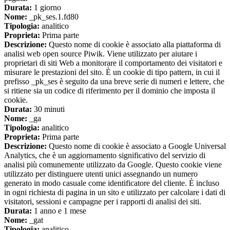
Durata:
1 giorno
Nome:
_pk_ses.1.fd80
Tipologia:
analitico
Proprieta:
Prima parte
Descrizione:
Questo nome di cookie è associato alla piattaforma di
analisi web open source Piwik. Viene utilizzato per aiutare i
proprietari di siti Web a monitorare il comportamento dei visitatori e
misurare le prestazioni del sito. È un cookie di tipo pattern, in cui il
prefisso _pk_ses è seguito da una breve serie di numeri e lettere, che
si ritiene sia un codice di riferimento per il dominio che imposta il
cookie.
Durata:
30 minuti
Nome:
_ga
Tipologia:
analitico
Proprieta:
Prima parte
Descrizione:
Questo nome di cookie è associato a Google Universal
Analytics, che è un aggiornamento significativo del servizio di
analisi più comunemente utilizzato da Google. Questo cookie viene
utilizzato per distinguere utenti unici assegnando un numero
generato in modo casuale come identificatore del cliente. È incluso
in ogni richiesta di pagina in un sito e utilizzato per calcolare i dati di
visitatori, sessioni e campagne per i rapporti di analisi dei siti.
Durata:
1 anno e 1 mese
Nome:
_gat
Tipologia:
analitico