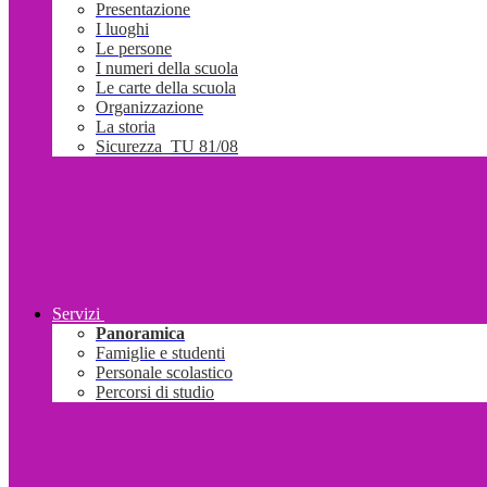
Presentazione
I luoghi
Le persone
I numeri della scuola
Le carte della scuola
Organizzazione
La storia
Sicurezza_TU 81/08
Servizi
Panoramica
Famiglie e studenti
Personale scolastico
Percorsi di studio