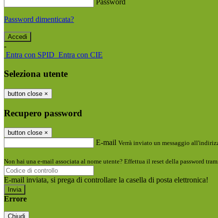
Password
Password dimenticata?
-
Entra con SPID
Entra con CIE
Seleziona utente
button close
×
Recupero password
button close
×
E-mail
Verrà inviato un messaggio all'indirizz
Non hai una e-mail associata al nome utente? Effettua il reset della password tram
E-mail inviata, si prega di controllare la casella di posta elettronica!
Errore
Chiudi