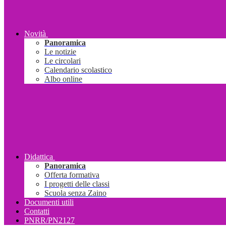
Novità
Panoramica
Le notizie
Le circolari
Calendario scolastico
Albo online
Didattica
Panoramica
Offerta formativa
I progetti delle classi
Scuola senza Zaino
Documenti utili
Contatti
PNRR/PN2127