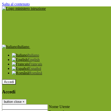
Salta al contenuto
Italiano
Italiano
English
Français
Español
Română
Accedi
Accedi
button close
×
Nome Utente