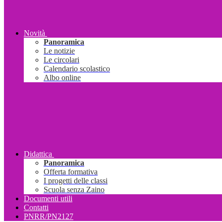
Novità
Panoramica
Le notizie
Le circolari
Calendario scolastico
Albo online
Didattica
Panoramica
Offerta formativa
I progetti delle classi
Scuola senza Zaino
Documenti utili
Contatti
PNRR/PN2127