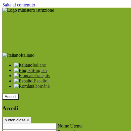
Salta al contenuto
Italiano
Italiano
English
Français
Español
Română
Accedi
Accedi
button close
×
Nome Utente