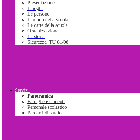
Presentazione
I luoghi
Le persone
I numeri della scuola
Le carte della scuola
Organizzazione
La storia
Sicurezza_TU 81/08
Servizi
Panoramica
Famiglie e studenti
Personale scolastico
Percorsi di studio