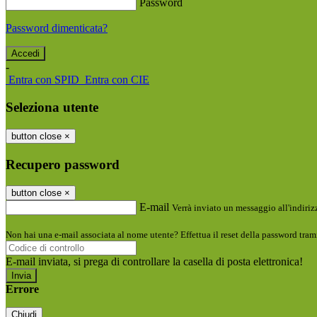
Password
Password dimenticata?
-
Entra con SPID
Entra con CIE
Seleziona utente
button close
×
Recupero password
button close
×
E-mail
Verrà inviato un messaggio all'indirizz
Non hai una e-mail associata al nome utente? Effettua il reset della password tram
E-mail inviata, si prega di controllare la casella di posta elettronica!
Errore
Chiudi