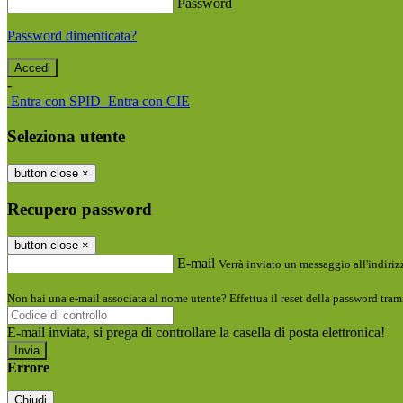
Password
Password dimenticata?
-
Entra con SPID
Entra con CIE
Seleziona utente
button close
×
Recupero password
button close
×
E-mail
Verrà inviato un messaggio all'indirizz
Non hai una e-mail associata al nome utente? Effettua il reset della password tram
E-mail inviata, si prega di controllare la casella di posta elettronica!
Errore
Chiudi