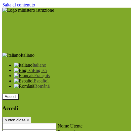
Salta al contenuto
Italiano
Italiano
English
Français
Español
Română
Accedi
Accedi
button close
×
Nome Utente