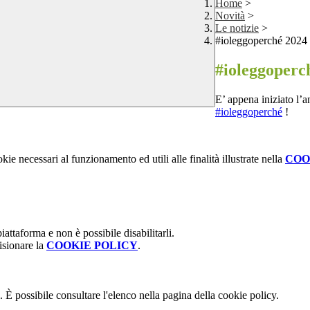
Home
>
Novità
>
Le notizie
>
#ioleggoperché 2024
#ioleggoperc
E’ appena iniziato l’an
#ioleggoperché
!
kie necessari al funzionamento ed utili alle finalità illustrate nella
COO
attaforma e non è possibile disabilitarli.
isionare la
COOKIE POLICY
.
 È possibile consultare l'elenco nella pagina della cookie policy.