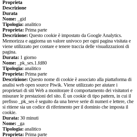
Proprieta
Descrizione
Durata
Nome:
_gid
Tipologia:
analitico
Proprieta:
Prima parte
Descrizione:
Questo cookie è impostato da Google Analytics.
Memorizza e aggiorna un valore univoco per ogni pagina visitata e
viene utilizzato per contare e tenere traccia delle visualizzazioni di
pagina.
Durata:
1 giorno
Nome:
_pk_ses.1.fd80
Tipologia:
analitico
Proprieta:
Prima parte
Descrizione:
Questo nome di cookie è associato alla piattaforma di
analisi web open source Piwik. Viene utilizzato per aiutare i
proprietari di siti Web a monitorare il comportamento dei visitatori e
misurare le prestazioni del sito. È un cookie di tipo pattern, in cui il
prefisso _pk_ses è seguito da una breve serie di numeri e lettere, che
si ritiene sia un codice di riferimento per il dominio che imposta il
cookie.
Durata:
30 minuti
Nome:
_ga
Tipologia:
analitico
Proprieta:
Prima parte