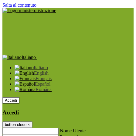
Salta al contenuto
Italiano
Italiano
English
Français
Español
Română
Accedi
Accedi
button close
×
Nome Utente