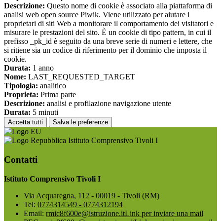
Descrizione:
Questo nome di cookie è associato alla piattaforma di
analisi web open source Piwik. Viene utilizzato per aiutare i
proprietari di siti Web a monitorare il comportamento dei visitatori e
misurare le prestazioni del sito. È un cookie di tipo pattern, in cui il
prefisso _pk_id è seguito da una breve serie di numeri e lettere, che
si ritiene sia un codice di riferimento per il dominio che imposta il
cookie.
Durata:
1 anno
Nome:
LAST_REQUESTED_TARGET
Tipologia:
analitico
Proprieta:
Prima parte
Descrizione:
analisi e profilazione navigazione utente
Durata:
5 minuti
Accetta tutti
Salva le preferenze
Istituto Comprensivo Tivoli I
Contatti
Istituto Comprensivo Tivoli I
Via Acquaregna, 112 - 00019 - Tivoli (RM)
Tel:
0774314549 - 0774312194
Email:
rmic8f600e@istruzione.it
Link per inviare una mail