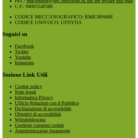
PEC:
rmic8f600e@pec.istruzione.it
Link per inviare una mail
C.F.: 94065540588
CODICE MECCANOGRAFICO: RMIC8F600E
CODICE UNIVOCO: UFDYDA
Seguici su
Facebook
Twitter
Youtube
Instagram
Sezione Link Utili
Cookie policy
Note legali
Informativa Privacy
Ufficio Relazioni con il Pubblico
Dichiarazione di accessibilità
Obiettivi di accessibilità
Whistleblowing
Gestione consensi cookie
Amministrazione trasparente