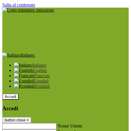
Salta al contenuto
Italiano
Italiano
English
Français
Español
Română
Accedi
Accedi
button close
×
Nome Utente