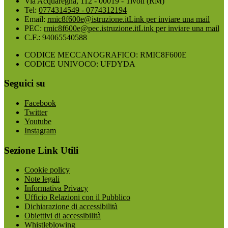
Via Acquaregna, 112 - 00019 - Tivoli (RM)
Tel:
0774314549 - 0774312194
Email:
rmic8f600e@istruzione.it
Link per inviare una mail
PEC:
rmic8f600e@pec.istruzione.it
Link per inviare una mail
C.F.: 94065540588
CODICE MECCANOGRAFICO: RMIC8F600E
CODICE UNIVOCO: UFDYDA
Seguici su
Facebook
Twitter
Youtube
Instagram
Sezione Link Utili
Cookie policy
Note legali
Informativa Privacy
Ufficio Relazioni con il Pubblico
Dichiarazione di accessibilità
Obiettivi di accessibilità
Whistleblowing