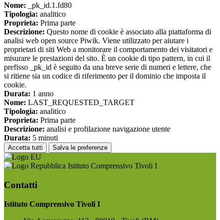
Nome:
_pk_id.1.fd80
Tipologia:
analitico
Proprieta:
Prima parte
Descrizione:
Questo nome di cookie è associato alla piattaforma di
analisi web open source Piwik. Viene utilizzato per aiutare i
proprietari di siti Web a monitorare il comportamento dei visitatori e
misurare le prestazioni del sito. È un cookie di tipo pattern, in cui il
prefisso _pk_id è seguito da una breve serie di numeri e lettere, che
si ritiene sia un codice di riferimento per il dominio che imposta il
cookie.
Durata:
1 anno
Nome:
LAST_REQUESTED_TARGET
Tipologia:
analitico
Proprieta:
Prima parte
Descrizione:
analisi e profilazione navigazione utente
Durata:
5 minuti
Accetta tutti
Salva le preferenze
Istituto Comprensivo Tivoli I
Contatti
Istituto Comprensivo Tivoli I