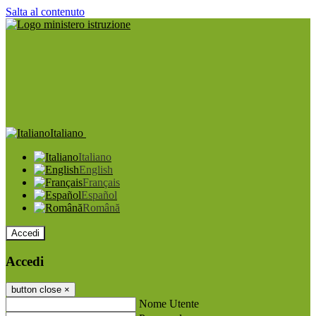
Salta al contenuto
Italiano
Italiano
English
Français
Español
Română
Accedi
Accedi
button close
×
Nome Utente