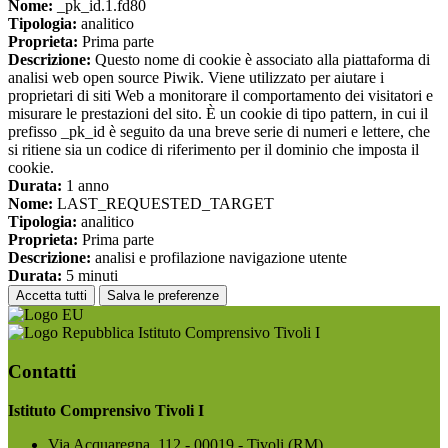
Nome:
_pk_id.1.fd80
Tipologia:
analitico
Proprieta:
Prima parte
Descrizione:
Questo nome di cookie è associato alla piattaforma di
analisi web open source Piwik. Viene utilizzato per aiutare i
proprietari di siti Web a monitorare il comportamento dei visitatori e
misurare le prestazioni del sito. È un cookie di tipo pattern, in cui il
prefisso _pk_id è seguito da una breve serie di numeri e lettere, che
si ritiene sia un codice di riferimento per il dominio che imposta il
cookie.
Durata:
1 anno
Nome:
LAST_REQUESTED_TARGET
Tipologia:
analitico
Proprieta:
Prima parte
Descrizione:
analisi e profilazione navigazione utente
Durata:
5 minuti
Accetta tutti
Salva le preferenze
Istituto Comprensivo Tivoli I
Contatti
Istituto Comprensivo Tivoli I
Via Acquaregna, 112 - 00019 - Tivoli (RM)