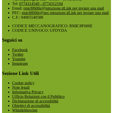
Tel:
0774314549 - 0774312194
Email:
rmic8f600e@istruzione.it
Link per inviare una mail
PEC:
rmic8f600e@pec.istruzione.it
Link per inviare una mail
C.F.: 94065540588
CODICE MECCANOGRAFICO: RMIC8F600E
CODICE UNIVOCO: UFDYDA
Seguici su
Facebook
Twitter
Youtube
Instagram
Sezione Link Utili
Cookie policy
Note legali
Informativa Privacy
Ufficio Relazioni con il Pubblico
Dichiarazione di accessibilità
Obiettivi di accessibilità
Whistleblowing