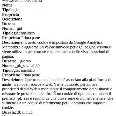
www.tivoliuno.edu.it
Nome
Tipologia
Proprieta
Descrizione
Durata
Nome:
_gid
Tipologia:
analitico
Proprieta:
Prima parte
Descrizione:
Questo cookie è impostato da Google Analytics.
Memorizza e aggiorna un valore univoco per ogni pagina visitata e
viene utilizzato per contare e tenere traccia delle visualizzazioni di
pagina.
Durata:
1 giorno
Nome:
_pk_ses.1.fd80
Tipologia:
analitico
Proprieta:
Prima parte
Descrizione:
Questo nome di cookie è associato alla piattaforma di
analisi web open source Piwik. Viene utilizzato per aiutare i
proprietari di siti Web a monitorare il comportamento dei visitatori e
misurare le prestazioni del sito. È un cookie di tipo pattern, in cui il
prefisso _pk_ses è seguito da una breve serie di numeri e lettere, che
si ritiene sia un codice di riferimento per il dominio che imposta il
cookie.
Durata:
30 minuti