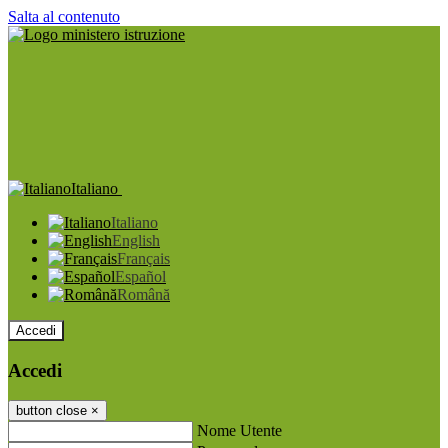
Salta al contenuto
Italiano
Italiano
English
Français
Español
Română
Accedi
Accedi
button close
×
Nome Utente