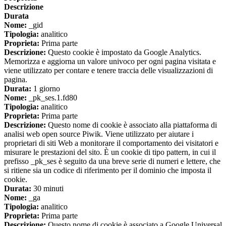
Descrizione
Durata
Nome:
_gid
Tipologia:
analitico
Proprieta:
Prima parte
Descrizione:
Questo cookie è impostato da Google Analytics.
Memorizza e aggiorna un valore univoco per ogni pagina visitata e
viene utilizzato per contare e tenere traccia delle visualizzazioni di
pagina.
Durata:
1 giorno
Nome:
_pk_ses.1.fd80
Tipologia:
analitico
Proprieta:
Prima parte
Descrizione:
Questo nome di cookie è associato alla piattaforma di
analisi web open source Piwik. Viene utilizzato per aiutare i
proprietari di siti Web a monitorare il comportamento dei visitatori e
misurare le prestazioni del sito. È un cookie di tipo pattern, in cui il
prefisso _pk_ses è seguito da una breve serie di numeri e lettere, che
si ritiene sia un codice di riferimento per il dominio che imposta il
cookie.
Durata:
30 minuti
Nome:
_ga
Tipologia:
analitico
Proprieta:
Prima parte
Descrizione:
Questo nome di cookie è associato a Google Universal