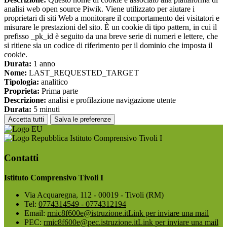
analisi web open source Piwik. Viene utilizzato per aiutare i
proprietari di siti Web a monitorare il comportamento dei visitatori e
misurare le prestazioni del sito. È un cookie di tipo pattern, in cui il
prefisso _pk_id è seguito da una breve serie di numeri e lettere, che
si ritiene sia un codice di riferimento per il dominio che imposta il
cookie.
Durata:
1 anno
Nome:
LAST_REQUESTED_TARGET
Tipologia:
analitico
Proprieta:
Prima parte
Descrizione:
analisi e profilazione navigazione utente
Durata:
5 minuti
Accetta tutti
Salva le preferenze
Istituto Comprensivo Tivoli I
Contatti
Istituto Comprensivo Tivoli I
Via Acquaregna, 112 - 00019 - Tivoli (RM)
Tel:
0774314549 - 0774312194
Email:
rmic8f600e@istruzione.it
Link per inviare una mail
PEC:
rmic8f600e@pec.istruzione.it
Link per inviare una mail