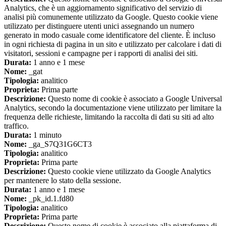
Analytics, che è un aggiornamento significativo del servizio di
analisi più comunemente utilizzato da Google. Questo cookie viene
utilizzato per distinguere utenti unici assegnando un numero
generato in modo casuale come identificatore del cliente. È incluso
in ogni richiesta di pagina in un sito e utilizzato per calcolare i dati di
visitatori, sessioni e campagne per i rapporti di analisi dei siti.
Durata:
1 anno e 1 mese
Nome:
_gat
Tipologia:
analitico
Proprieta:
Prima parte
Descrizione:
Questo nome di cookie è associato a Google Universal
Analytics, secondo la documentazione viene utilizzato per limitare la
frequenza delle richieste, limitando la raccolta di dati su siti ad alto
traffico.
Durata:
1 minuto
Nome:
_ga_S7Q31G6CT3
Tipologia:
analitico
Proprieta:
Prima parte
Descrizione:
Questo cookie viene utilizzato da Google Analytics
per mantenere lo stato della sessione.
Durata:
1 anno e 1 mese
Nome:
_pk_id.1.fd80
Tipologia:
analitico
Proprieta:
Prima parte
Descrizione:
Questo nome di cookie è associato alla piattaforma di