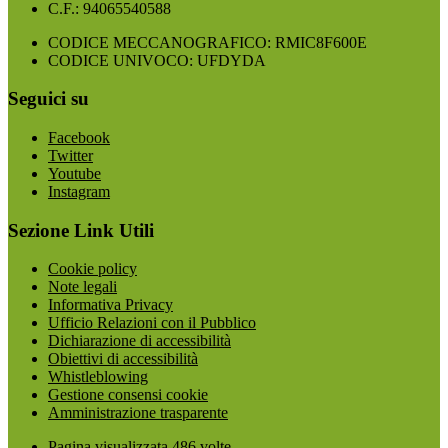
C.F.: 94065540588
CODICE MECCANOGRAFICO: RMIC8F600E
CODICE UNIVOCO: UFDYDA
Seguici su
Facebook
Twitter
Youtube
Instagram
Sezione Link Utili
Cookie policy
Note legali
Informativa Privacy
Ufficio Relazioni con il Pubblico
Dichiarazione di accessibilità
Obiettivi di accessibilità
Whistleblowing
Gestione consensi cookie
Amministrazione trasparente
Pagina visualizzata
486
volte