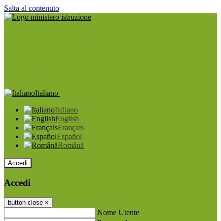
Salta al contenuto
Italiano
Italiano
English
Français
Español
Română
Accedi
Accedi
button close
×
Nome Utente