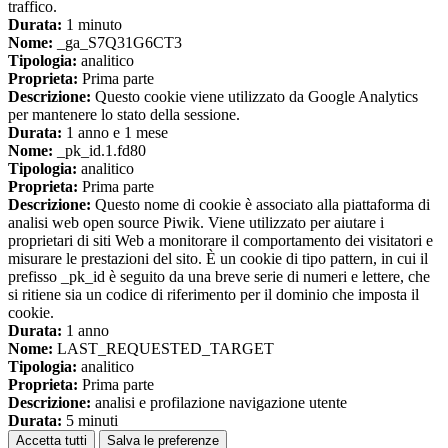
traffico.
Durata:
1 minuto
Nome:
_ga_S7Q31G6CT3
Tipologia:
analitico
Proprieta:
Prima parte
Descrizione:
Questo cookie viene utilizzato da Google Analytics
per mantenere lo stato della sessione.
Durata:
1 anno e 1 mese
Nome:
_pk_id.1.fd80
Tipologia:
analitico
Proprieta:
Prima parte
Descrizione:
Questo nome di cookie è associato alla piattaforma di
analisi web open source Piwik. Viene utilizzato per aiutare i
proprietari di siti Web a monitorare il comportamento dei visitatori e
misurare le prestazioni del sito. È un cookie di tipo pattern, in cui il
prefisso _pk_id è seguito da una breve serie di numeri e lettere, che
si ritiene sia un codice di riferimento per il dominio che imposta il
cookie.
Durata:
1 anno
Nome:
LAST_REQUESTED_TARGET
Tipologia:
analitico
Proprieta:
Prima parte
Descrizione:
analisi e profilazione navigazione utente
Durata:
5 minuti
Accetta tutti
Salva le preferenze