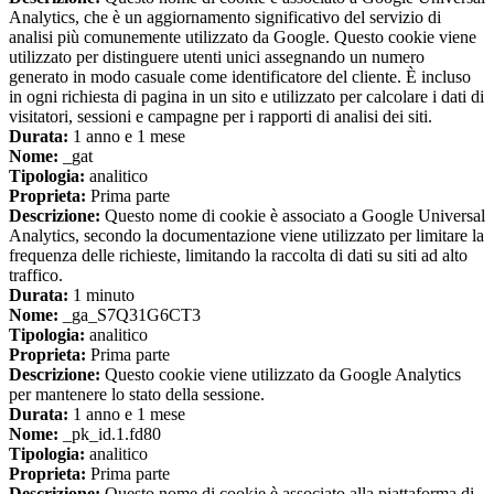
Analytics, che è un aggiornamento significativo del servizio di
analisi più comunemente utilizzato da Google. Questo cookie viene
utilizzato per distinguere utenti unici assegnando un numero
generato in modo casuale come identificatore del cliente. È incluso
in ogni richiesta di pagina in un sito e utilizzato per calcolare i dati di
visitatori, sessioni e campagne per i rapporti di analisi dei siti.
Durata:
1 anno e 1 mese
Nome:
_gat
Tipologia:
analitico
Proprieta:
Prima parte
Descrizione:
Questo nome di cookie è associato a Google Universal
Analytics, secondo la documentazione viene utilizzato per limitare la
frequenza delle richieste, limitando la raccolta di dati su siti ad alto
traffico.
Durata:
1 minuto
Nome:
_ga_S7Q31G6CT3
Tipologia:
analitico
Proprieta:
Prima parte
Descrizione:
Questo cookie viene utilizzato da Google Analytics
per mantenere lo stato della sessione.
Durata:
1 anno e 1 mese
Nome:
_pk_id.1.fd80
Tipologia:
analitico
Proprieta:
Prima parte
Descrizione:
Questo nome di cookie è associato alla piattaforma di