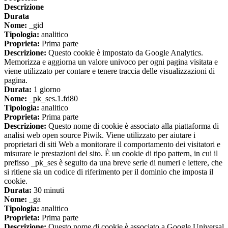
Descrizione
Durata
Nome:
_gid
Tipologia:
analitico
Proprieta:
Prima parte
Descrizione:
Questo cookie è impostato da Google Analytics.
Memorizza e aggiorna un valore univoco per ogni pagina visitata e
viene utilizzato per contare e tenere traccia delle visualizzazioni di
pagina.
Durata:
1 giorno
Nome:
_pk_ses.1.fd80
Tipologia:
analitico
Proprieta:
Prima parte
Descrizione:
Questo nome di cookie è associato alla piattaforma di
analisi web open source Piwik. Viene utilizzato per aiutare i
proprietari di siti Web a monitorare il comportamento dei visitatori e
misurare le prestazioni del sito. È un cookie di tipo pattern, in cui il
prefisso _pk_ses è seguito da una breve serie di numeri e lettere, che
si ritiene sia un codice di riferimento per il dominio che imposta il
cookie.
Durata:
30 minuti
Nome:
_ga
Tipologia:
analitico
Proprieta:
Prima parte
Descrizione:
Questo nome di cookie è associato a Google Universal