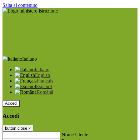
Salta al contenuto
Italiano
Italiano
English
Français
Español
Română
Accedi
Accedi
button close
×
Nome Utente