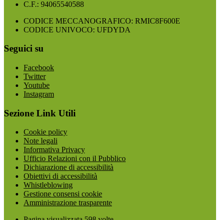
C.F.: 94065540588
CODICE MECCANOGRAFICO: RMIC8F600E
CODICE UNIVOCO: UFDYDA
Seguici su
Facebook
Twitter
Youtube
Instagram
Sezione Link Utili
Cookie policy
Note legali
Informativa Privacy
Ufficio Relazioni con il Pubblico
Dichiarazione di accessibilità
Obiettivi di accessibilità
Whistleblowing
Gestione consensi cookie
Amministrazione trasparente
Pagina visualizzata
598
volte