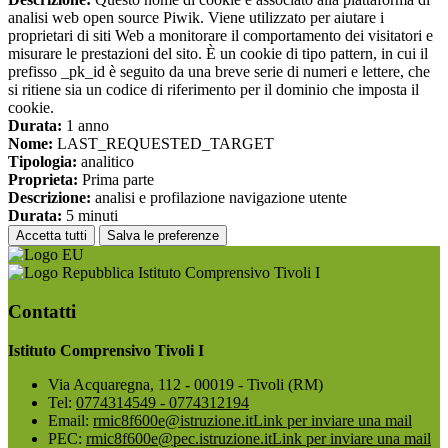
analisi web open source Piwik. Viene utilizzato per aiutare i
proprietari di siti Web a monitorare il comportamento dei visitatori e
misurare le prestazioni del sito. È un cookie di tipo pattern, in cui il
prefisso _pk_id è seguito da una breve serie di numeri e lettere, che
si ritiene sia un codice di riferimento per il dominio che imposta il
cookie.
Durata:
1 anno
Nome:
LAST_REQUESTED_TARGET
Tipologia:
analitico
Proprieta:
Prima parte
Descrizione:
analisi e profilazione navigazione utente
Durata:
5 minuti
Accetta tutti
Salva le preferenze
Istituto Comprensivo Tivoli I
Contatti
Istituto Comprensivo Tivoli I
Via Acquaregna, 112 - 00019 - Tivoli (RM)
Tel:
0774314549 - 0774312194
Email:
rmic8f600e@istruzione.it
Link per inviare una mail
PEC:
rmic8f600e@pec.istruzione.it
Link per inviare una mail