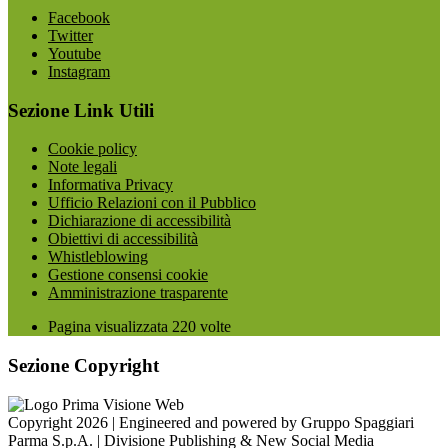
Facebook
Twitter
Youtube
Instagram
Sezione Link Utili
Cookie policy
Note legali
Informativa Privacy
Ufficio Relazioni con il Pubblico
Dichiarazione di accessibilità
Obiettivi di accessibilità
Whistleblowing
Gestione consensi cookie
Amministrazione trasparente
Pagina visualizzata
220
volte
Sezione Copyright
Copyright 2026 | Engineered and powered by Gruppo Spaggiari
Parma S.p.A. | Divisione Publishing & New Social Media