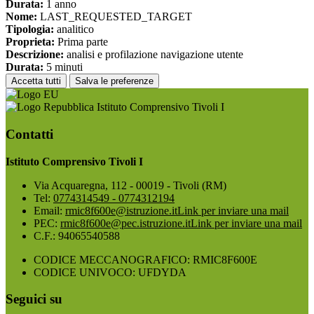
Durata:
1 anno
Nome:
LAST_REQUESTED_TARGET
Tipologia:
analitico
Proprieta:
Prima parte
Descrizione:
analisi e profilazione navigazione utente
Durata:
5 minuti
Accetta tutti
Salva le preferenze
Istituto Comprensivo Tivoli I
Contatti
Istituto Comprensivo Tivoli I
Via Acquaregna, 112 - 00019 - Tivoli (RM)
Tel:
0774314549 - 0774312194
Email:
rmic8f600e@istruzione.it
Link per inviare una mail
PEC:
rmic8f600e@pec.istruzione.it
Link per inviare una mail
C.F.: 94065540588
CODICE MECCANOGRAFICO: RMIC8F600E
CODICE UNIVOCO: UFDYDA
Seguici su