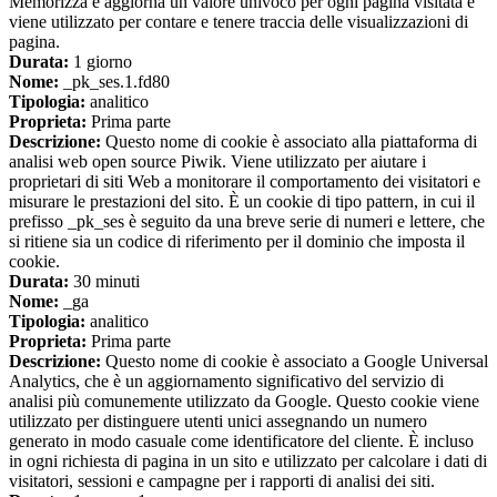
Memorizza e aggiorna un valore univoco per ogni pagina visitata e
viene utilizzato per contare e tenere traccia delle visualizzazioni di
pagina.
Durata:
1 giorno
Nome:
_pk_ses.1.fd80
Tipologia:
analitico
Proprieta:
Prima parte
Descrizione:
Questo nome di cookie è associato alla piattaforma di
analisi web open source Piwik. Viene utilizzato per aiutare i
proprietari di siti Web a monitorare il comportamento dei visitatori e
misurare le prestazioni del sito. È un cookie di tipo pattern, in cui il
prefisso _pk_ses è seguito da una breve serie di numeri e lettere, che
si ritiene sia un codice di riferimento per il dominio che imposta il
cookie.
Durata:
30 minuti
Nome:
_ga
Tipologia:
analitico
Proprieta:
Prima parte
Descrizione:
Questo nome di cookie è associato a Google Universal
Analytics, che è un aggiornamento significativo del servizio di
analisi più comunemente utilizzato da Google. Questo cookie viene
utilizzato per distinguere utenti unici assegnando un numero
generato in modo casuale come identificatore del cliente. È incluso
in ogni richiesta di pagina in un sito e utilizzato per calcolare i dati di
visitatori, sessioni e campagne per i rapporti di analisi dei siti.