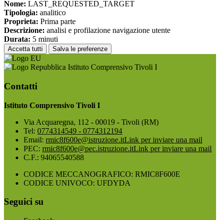
Nome:
LAST_REQUESTED_TARGET
Tipologia:
analitico
Proprieta:
Prima parte
Descrizione:
analisi e profilazione navigazione utente
Durata:
5 minuti
Accetta tutti
Salva le preferenze
Istituto Comprensivo Tivoli I
Contatti
Istituto Comprensivo Tivoli I
Via Acquaregna, 112 - 00019 - Tivoli (RM)
Tel:
0774314549 - 0774312194
Email:
rmic8f600e@istruzione.it
Link per inviare una mail
PEC:
rmic8f600e@pec.istruzione.it
Link per inviare una mail
C.F.: 94065540588
CODICE MECCANOGRAFICO: RMIC8F600E
CODICE UNIVOCO: UFDYDA
Seguici su