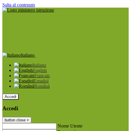
Salta al contenuto
Italiano
Italiano
English
Français
Español
Română
Accedi
Accedi
button close
×
Nome Utente