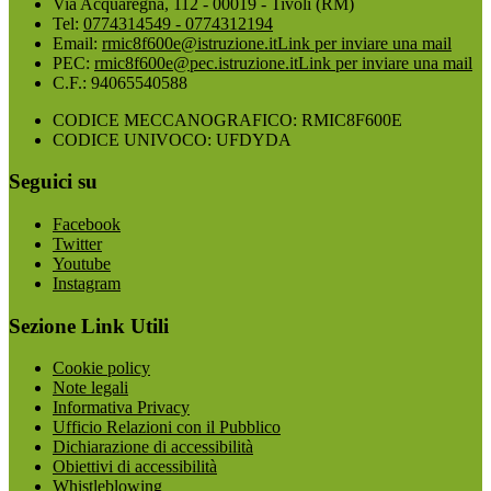
Via Acquaregna, 112 - 00019 - Tivoli (RM)
Tel:
0774314549 - 0774312194
Email:
rmic8f600e@istruzione.it
Link per inviare una mail
PEC:
rmic8f600e@pec.istruzione.it
Link per inviare una mail
C.F.: 94065540588
CODICE MECCANOGRAFICO: RMIC8F600E
CODICE UNIVOCO: UFDYDA
Seguici su
Facebook
Twitter
Youtube
Instagram
Sezione Link Utili
Cookie policy
Note legali
Informativa Privacy
Ufficio Relazioni con il Pubblico
Dichiarazione di accessibilità
Obiettivi di accessibilità
Whistleblowing