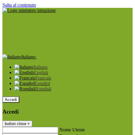
Salta al contenuto
Italiano
Italiano
English
Français
Español
Română
Accedi
Accedi
button close
×
Nome Utente