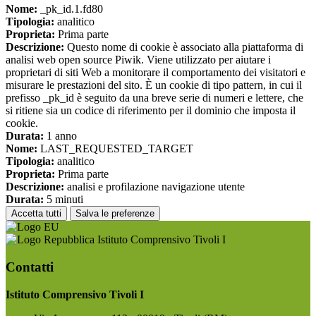
Nome:
_pk_id.1.fd80
Tipologia:
analitico
Proprieta:
Prima parte
Descrizione:
Questo nome di cookie è associato alla piattaforma di
analisi web open source Piwik. Viene utilizzato per aiutare i
proprietari di siti Web a monitorare il comportamento dei visitatori e
misurare le prestazioni del sito. È un cookie di tipo pattern, in cui il
prefisso _pk_id è seguito da una breve serie di numeri e lettere, che
si ritiene sia un codice di riferimento per il dominio che imposta il
cookie.
Durata:
1 anno
Nome:
LAST_REQUESTED_TARGET
Tipologia:
analitico
Proprieta:
Prima parte
Descrizione:
analisi e profilazione navigazione utente
Durata:
5 minuti
Accetta tutti
Salva le preferenze
Istituto Comprensivo Tivoli I
Contatti
Istituto Comprensivo Tivoli I