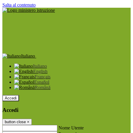
Salta al contenuto
Italiano
Italiano
English
Français
Español
Română
Accedi
Accedi
button close
×
Nome Utente