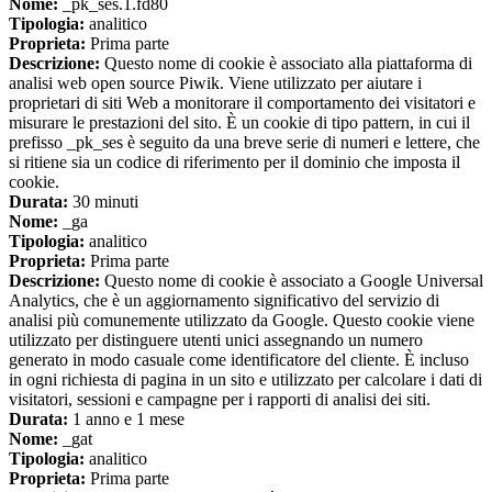
Nome:
_pk_ses.1.fd80
Tipologia:
analitico
Proprieta:
Prima parte
Descrizione:
Questo nome di cookie è associato alla piattaforma di
analisi web open source Piwik. Viene utilizzato per aiutare i
proprietari di siti Web a monitorare il comportamento dei visitatori e
misurare le prestazioni del sito. È un cookie di tipo pattern, in cui il
prefisso _pk_ses è seguito da una breve serie di numeri e lettere, che
si ritiene sia un codice di riferimento per il dominio che imposta il
cookie.
Durata:
30 minuti
Nome:
_ga
Tipologia:
analitico
Proprieta:
Prima parte
Descrizione:
Questo nome di cookie è associato a Google Universal
Analytics, che è un aggiornamento significativo del servizio di
analisi più comunemente utilizzato da Google. Questo cookie viene
utilizzato per distinguere utenti unici assegnando un numero
generato in modo casuale come identificatore del cliente. È incluso
in ogni richiesta di pagina in un sito e utilizzato per calcolare i dati di
visitatori, sessioni e campagne per i rapporti di analisi dei siti.
Durata:
1 anno e 1 mese
Nome:
_gat
Tipologia:
analitico
Proprieta:
Prima parte