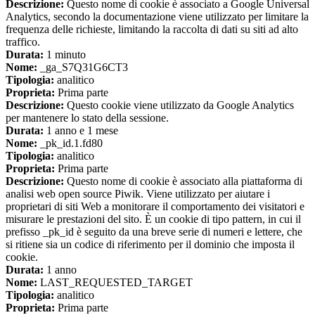
Descrizione:
Questo nome di cookie è associato a Google Universal
Analytics, secondo la documentazione viene utilizzato per limitare la
frequenza delle richieste, limitando la raccolta di dati su siti ad alto
traffico.
Durata:
1 minuto
Nome:
_ga_S7Q31G6CT3
Tipologia:
analitico
Proprieta:
Prima parte
Descrizione:
Questo cookie viene utilizzato da Google Analytics
per mantenere lo stato della sessione.
Durata:
1 anno e 1 mese
Nome:
_pk_id.1.fd80
Tipologia:
analitico
Proprieta:
Prima parte
Descrizione:
Questo nome di cookie è associato alla piattaforma di
analisi web open source Piwik. Viene utilizzato per aiutare i
proprietari di siti Web a monitorare il comportamento dei visitatori e
misurare le prestazioni del sito. È un cookie di tipo pattern, in cui il
prefisso _pk_id è seguito da una breve serie di numeri e lettere, che
si ritiene sia un codice di riferimento per il dominio che imposta il
cookie.
Durata:
1 anno
Nome:
LAST_REQUESTED_TARGET
Tipologia:
analitico
Proprieta:
Prima parte