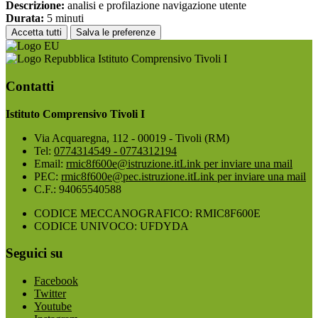
Descrizione:
analisi e profilazione navigazione utente
Durata:
5 minuti
Accetta tutti
Salva le preferenze
Istituto Comprensivo Tivoli I
Contatti
Istituto Comprensivo Tivoli I
Via Acquaregna, 112 - 00019 - Tivoli (RM)
Tel:
0774314549 - 0774312194
Email:
rmic8f600e@istruzione.it
Link per inviare una mail
PEC:
rmic8f600e@pec.istruzione.it
Link per inviare una mail
C.F.: 94065540588
CODICE MECCANOGRAFICO: RMIC8F600E
CODICE UNIVOCO: UFDYDA
Seguici su
Facebook
Twitter
Youtube