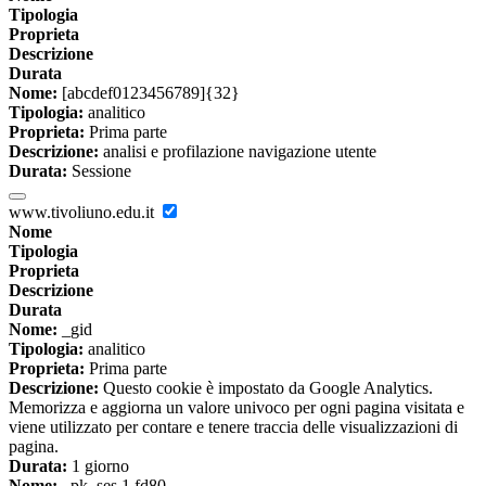
Tipologia
Proprieta
Descrizione
Durata
Nome:
[abcdef0123456789]{32}
Tipologia:
analitico
Proprieta:
Prima parte
Descrizione:
analisi e profilazione navigazione utente
Durata:
Sessione
www.tivoliuno.edu.it
Nome
Tipologia
Proprieta
Descrizione
Durata
Nome:
_gid
Tipologia:
analitico
Proprieta:
Prima parte
Descrizione:
Questo cookie è impostato da Google Analytics.
Memorizza e aggiorna un valore univoco per ogni pagina visitata e
viene utilizzato per contare e tenere traccia delle visualizzazioni di
pagina.
Durata:
1 giorno
Nome:
_pk_ses.1.fd80