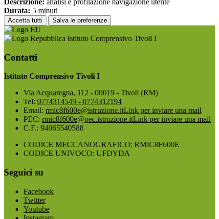
Descrizione:
analisi e profilazione navigazione utente
Durata:
5 minuti
Accetta tutti
Salva le preferenze
Istituto Comprensivo Tivoli I
Contatti
Istituto Comprensivo Tivoli I
Via Acquaregna, 112 - 00019 - Tivoli (RM)
Tel:
0774314549 - 0774312194
Email:
rmic8f600e@istruzione.it
Link per inviare una mail
PEC:
rmic8f600e@pec.istruzione.it
Link per inviare una mail
C.F.: 94065540588
CODICE MECCANOGRAFICO: RMIC8F600E
CODICE UNIVOCO: UFDYDA
Seguici su
Facebook
Twitter
Youtube
Instagram