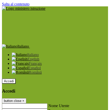
Salta al contenuto
Italiano
Italiano
English
Français
Español
Română
Accedi
Accedi
button close
×
Nome Utente