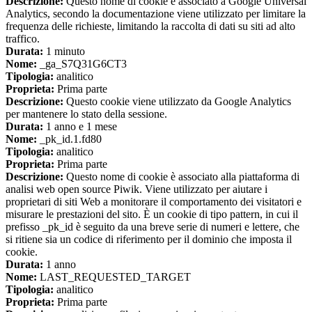
Descrizione:
Questo nome di cookie è associato a Google Universal
Analytics, secondo la documentazione viene utilizzato per limitare la
frequenza delle richieste, limitando la raccolta di dati su siti ad alto
traffico.
Durata:
1 minuto
Nome:
_ga_S7Q31G6CT3
Tipologia:
analitico
Proprieta:
Prima parte
Descrizione:
Questo cookie viene utilizzato da Google Analytics
per mantenere lo stato della sessione.
Durata:
1 anno e 1 mese
Nome:
_pk_id.1.fd80
Tipologia:
analitico
Proprieta:
Prima parte
Descrizione:
Questo nome di cookie è associato alla piattaforma di
analisi web open source Piwik. Viene utilizzato per aiutare i
proprietari di siti Web a monitorare il comportamento dei visitatori e
misurare le prestazioni del sito. È un cookie di tipo pattern, in cui il
prefisso _pk_id è seguito da una breve serie di numeri e lettere, che
si ritiene sia un codice di riferimento per il dominio che imposta il
cookie.
Durata:
1 anno
Nome:
LAST_REQUESTED_TARGET
Tipologia:
analitico
Proprieta:
Prima parte